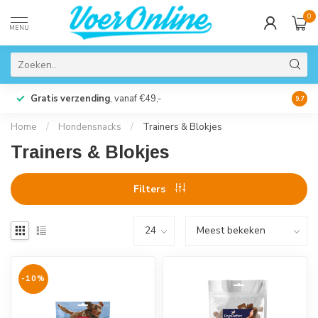
0
MENU
Gratis verzending
, vanaf €49,-
Perso
9.7
Home
/
Hondensnacks
/
Trainers & Blokjes
Trainers & Blokjes
Filters
-10%