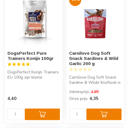
DogsPerfect Pure
Carnilove Dog Soft
Trainers Konijn 100gr
Snack Sardines & Wild
Garlic 200 g
DogsPerfect Konijn Trainers
EU 100g zijn kleine
Carnilove Dog Soft Snack
vleessnacks met een
Sardine & Wilde Knoflook is
simpele same...
een halfzachte
Adviesprijs:
4,85
hondensnack ...
4,40
4,35
Onze prijs: