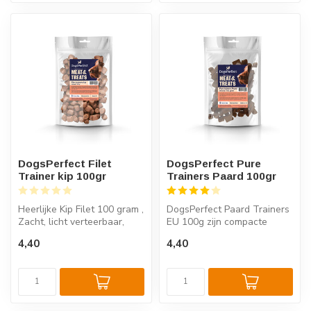
DogsPerfect Filet
DogsPerfect Pure
Trainer kip 100gr
Trainers Paard 100gr
Heerlijke Kip Filet 100 gram ,
DogsPerfect Paard Trainers
Zacht, licht verteerbaar,
EU 100g zijn compacte
Geen toevoegingen, puur...
vleessnacks met een
4,40
4,40
eenvoudige ...