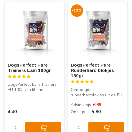
-12%
DogsPerfect Pure
DogsPerfect Pure
Trainers Lam 100gr
Runderhard blokjes
150gr
DogsPerfect Lam Trainers
EU 100g zijn kleine
Gedroogde
vleessnacks met een
runderhartblokjes uit de EU,
eenvoudige en d...
100% natuurlijk, rijk aan
Adviesprijs:
6,60
eiwitten en zon...
4,40
5,80
Onze prijs: