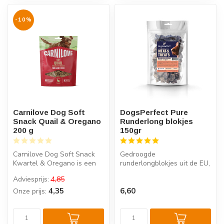
-10%
Carnilove Dog Soft
DogsPerfect Pure
Snack Quail & Oregano
Runderlong blokjes
200 g
150gr
Carnilove Dog Soft Snack
Gedroogde
Kwartel & Oregano is een
runderlongblokjes uit de EU,
halfzachte hondensnack
Mager, licht verteerbaar en
Adviesprijs:
4,85
met kwa...
100% natuurli...
4,35
6,60
Onze prijs: