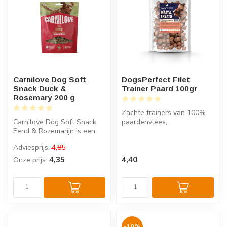
Carnilove Dog Soft
DogsPerfect Filet
Snack Duck &
Trainer Paard 100gr
Rosemary 200 g
Zachte trainers van 100%
Carnilove Dog Soft Snack
paardenvlees,
Eend & Rozemarijn is een
Hypoallergeen, puur en licht
halfzachte hondensnack
verteerbaar,...
Adviesprijs:
4,85
met een...
4,35
4,40
Onze prijs:
-10%