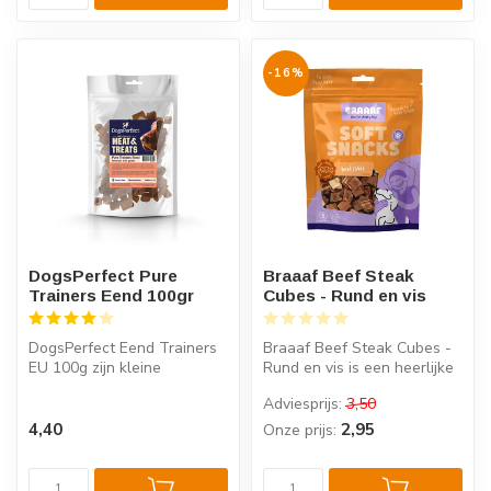
-16%
DogsPerfect Pure
Braaaf Beef Steak
Trainers Eend 100gr
Cubes - Rund en vis
DogsPerfect Eend Trainers
Braaaf Beef Steak Cubes -
EU 100g zijn kleine
Rund en vis is een heerlijke
vleessnacks met een pure
zachte snack voor honden ...
Adviesprijs:
3,50
samenstel...
4,40
2,95
Onze prijs: