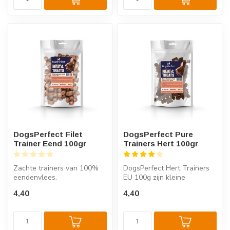
DogsPerfect Filet
DogsPerfect Pure
Trainer Eend 100gr
Trainers Hert 100gr
Zachte trainers van 100%
DogsPerfect Hert Trainers
eendenvlees.
EU 100g zijn kleine
Hypoallergeen, puur en
vleessnacks met een
4,40
4,40
perfect voor traini...
heldere samens...