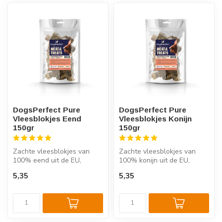
DogsPerfect Pure
DogsPerfect Pure
Vleesblokjes Eend
Vleesblokjes Konijn
150gr
150gr
Zachte vleesblokjes van
Zachte vleesblokjes van
100% eend uit de EU,
100% konijn uit de EU,
Hypoallergeen, zonder
Hypoallergeen, licht
5,35
5,35
toevoegingen,...
verteerbaar ...