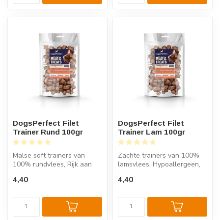
DogsPerfect Filet
DogsPerfect Filet
Trainer Rund 100gr
Trainer Lam 100gr
Malse soft trainers van
Zachte trainers van 100%
100% rundvlees, Rijk aan
lamsvlees, Hypoallergeen,
eiwitten, zonder
puur en voedzaam, Ideaal
4,40
4,40
toevoegingen, ...
voor...