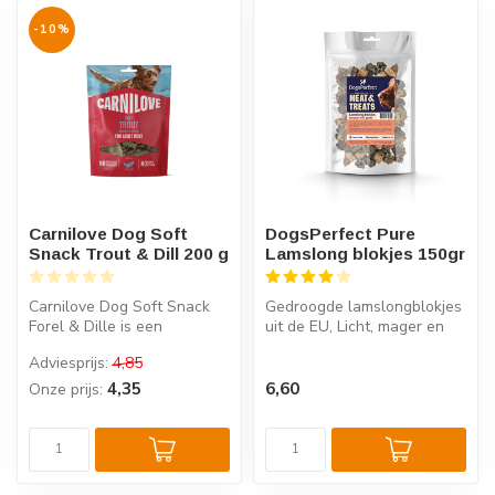
-10%
Carnilove Dog Soft
DogsPerfect Pure
Snack Trout & Dill 200 g
Lamslong blokjes 150gr
Carnilove Dog Soft Snack
Gedroogde lamslongblokjes
Forel & Dille is een
uit de EU, Licht, mager en
halfzachte hondensnack
100% natuurlijk,
Adviesprijs:
4,85
met forelei...
Hypoallerg...
4,35
6,60
Onze prijs: