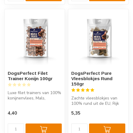
DogsPerfect Filet
DogsPerfect Pure
Trainer Konijn 100gr
Vleesblokjes Rund
150gr
Luxe filet trainers van 100%
konijnenvlees, Mals,
Zachte vleesblokjes van
natuurlijk en perfect als
100% rund uit de EU, Rijk
belo...
aan eiwitten, zonder
4,40
5,35
toevoegin...