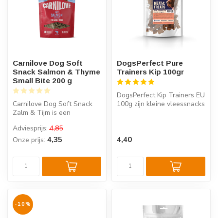
Carnilove Dog Soft
DogsPerfect Pure
Snack Salmon & Thyme
Trainers Kip 100gr
Small Bite 200 g
DogsPerfect Kip Trainers EU
Carnilove Dog Soft Snack
100g zijn kleine vleessnacks
Zalm & Tijm is een
met een duidelijke same...
halfzachte hondensnack
Adviesprijs:
4,85
met zalm en t...
4,35
4,40
Onze prijs:
-10%