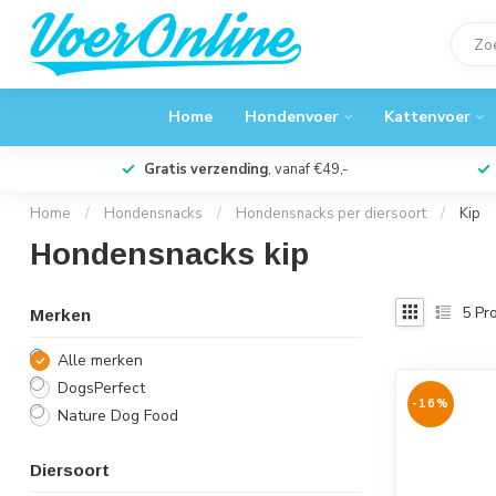
Home
Hondenvoer
Kattenvoer
Gratis verzending
, vanaf €49,-
Home
/
Hondensnacks
/
Hondensnacks per diersoort
/
Kip
Hondensnacks kip
5
Pro
Merken
Alle merken
DogsPerfect
-16%
Nature Dog Food
Diersoort