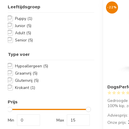
Leeftijdsgroep
-22%
Puppy
(1)
Junior
(5)
Adult
(5)
Senior
(5)
Type voer
Hypoallergeen
(5)
Graanvrij
(5)
Glutenvrij
(5)
DogsPerf
Krokant
(1)
Gedroogde 
Prijs
100% kip, z
Knapperige, l
Adviesprijs:
Min
Max
Onze prijs: