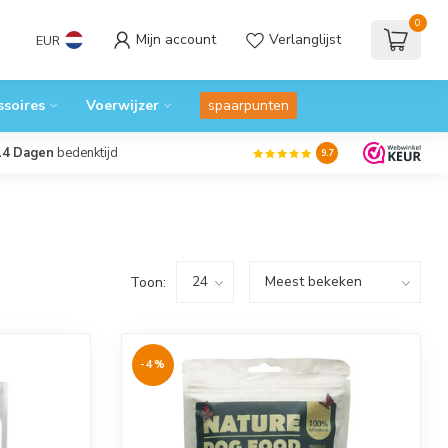
0
Mijn account
Verlanglijst
EUR
ssoires
Voerwijzer
spaarpunten
14 Dagen
bedenktijd
9.7
Toon:
-4%