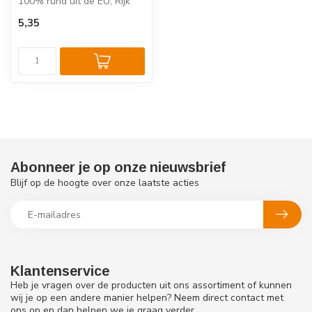
100% rund uit de EU, Rijk
aan eiwitten, zonder
5,35
toevoegin...
Abonneer je op onze nieuwsbrief
Blijf op de hoogte over onze laatste acties
Klantenservice
Heb je vragen over de producten uit ons assortiment of kunnen
wij je op een andere manier helpen? Neem direct contact met
ons op en dan helpen we je graag verder.