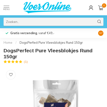
0
MENU
Gratis verzending
, vanaf €49,-
Perso
9.7
Home
/
DogsPerfect Pure Vleesblokjes Rund 150gr
DogsPerfect Pure Vleesblokjes Rund
150gr
(1)