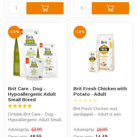
-10%
-10%
Brit Care - Dog -
Brit Fresh Chicken with
Hypoallergenic Adult
Potato - Adult
Small Breed
Brit Fresh Chicken met
Ontdek Brit Care - Dog -
aardappel - Adult is een
Hypoallergenic Adult Small
complete voeding voor
Breed, het ideale
volwassen ...
Adviesprijs:
53,95
Adviesprijs:
16,05
hypoallerg...
48,55
14,49
Onze prijs:
Onze prijs: