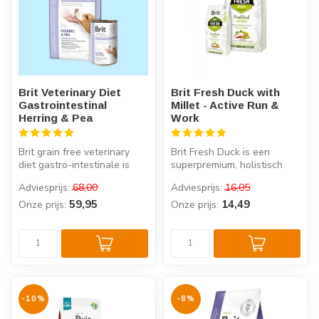
Brit Veterinary Diet
Brit Fresh Duck with
Gastrointestinal
Millet - Active Run &
Herring & Pea
Work
Brit grain free veterinary
Brit Fresh Duck is een
diet gastro-intestinale is
superpremium, holistisch
dieetvoeding speciaal
hondenvoer voor actieve
Adviesprijs:
68,00
Adviesprijs:
16,05
ontw...
honden, ...
59,95
14,49
Onze prijs:
Onze prijs:
-10%
-8%