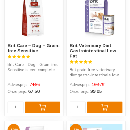
Brit Care – Dog – Grain-
Brit Veterinary Diet
free Sensitive
Gastrointestinal Low
Fat
Brit Care - Dog - Grain-free
Sensitive is een complete
Brit grain free veterinary
voeding voor extreem gevo...
diet gastro-intestinale low
fat is dieetvoeding met e...
Adviesprijs:
74,95
Adviesprijs:
108,75
67,50
99,95
Onze prijs:
Onze prijs:
-10%
-5%