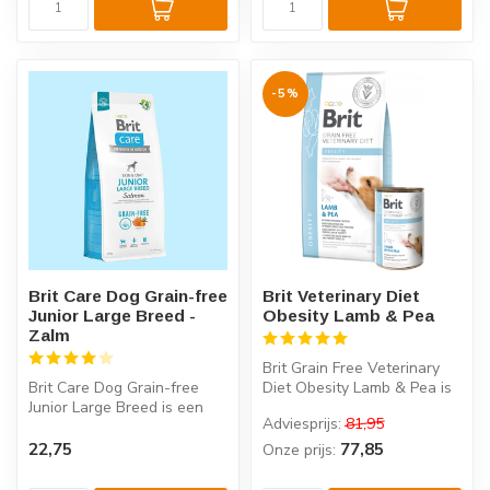
-5%
Brit Care Dog Grain-free
Brit Veterinary Diet
Junior Large Breed -
Obesity Lamb & Pea
Zalm
Brit Grain Free Veterinary
Brit Care Dog Grain-free
Diet Obesity Lamb & Pea is
Junior Large Breed is een
een complete en
Adviesprijs:
81,95
complete graanvrije voeding
evenwichti...
m...
22,75
77,85
Onze prijs: