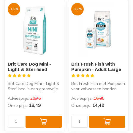
-11%
-10%
Brit Care Dog Mini -
Brit Fresh Fish with
Light & Sterilised
Pumpkin - Adult Large
Brit Care Dog Mini - Light &
Brit Fresh Fish met Pompoen
Sterilised is een graanvrije
voor volwassen honden
en hypoallergene voedi...
combineert verse vis,
Adviesprijs:
20,75
Adviesprijs:
16,05
pompoen,...
18,49
14,49
Onze prijs:
Onze prijs: