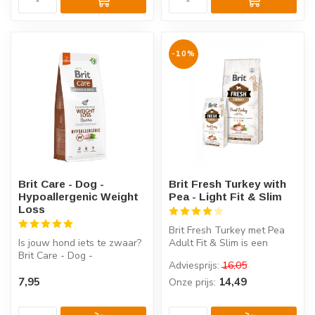
-10%
Brit Care - Dog -
Brit Fresh Turkey with
Hypoallergenic Weight
Pea - Light Fit & Slim
Loss
Brit Fresh Turkey met Pea
Is jouw hond iets te zwaar?
Adult Fit & Slim is een
Brit Care - Dog -
holistisch hondenvoer met
Adviesprijs:
16,05
Hypoallergenic Weight Loss,
vers...
een hy...
7,95
14,49
Onze prijs: