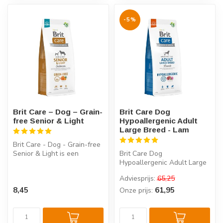
-5%
Brit Care – Dog – Grain-
Brit Care Dog
free Senior & Light
Hypoallergenic Adult
Large Breed - Lam
Brit Care - Dog - Grain-free
Senior & Light is een
Brit Care Dog
complete, graanvrije
Hypoallergenic Adult Large
voeding,...
Breed Lam & Rijst is een
Adviesprijs:
65,25
ideale keuze v...
8,45
61,95
Onze prijs: