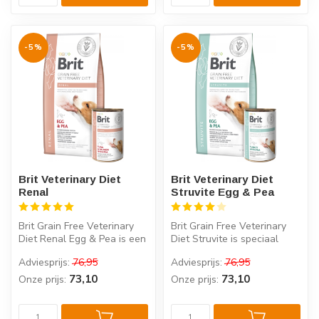
-5%
-5%
Brit Veterinary Diet
Brit Veterinary Diet
Renal
Struvite Egg & Pea
Brit Grain Free Veterinary
Brit Grain Free Veterinary
Diet Renal Egg & Pea is een
Diet Struvite is speciaal
complete en evenwichtige ...
ontwikkeld voor het
Adviesprijs:
76,95
Adviesprijs:
76,95
oplosse...
73,10
73,10
Onze prijs:
Onze prijs: