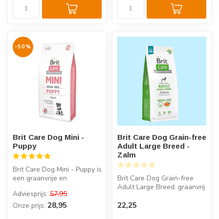
-50%
Brit Care Dog Mini -
Brit Care Dog Grain-free
Puppy
Adult Large Breed -
Zalm
Brit Care Dog Mini - Puppy is
een graanvrije en
Brit Care Dog Grain-free
hypoallergene complete
Adult Large Breed: graanvrij
Adviesprijs:
57,95
voeding v...
recept met zalm en
aardapp...
28,95
22,25
Onze prijs: