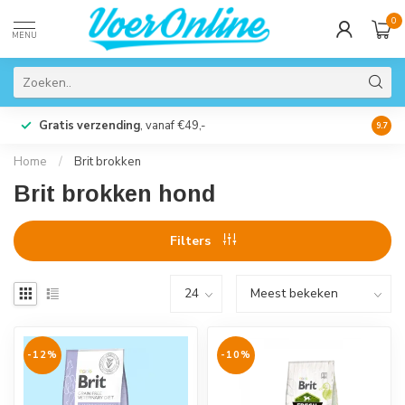
0
MENU
Gratis verzending
, vanaf €49,-
Perso
9.7
Home
/
Brit brokken
Brit brokken hond
Filters
-12%
-10%