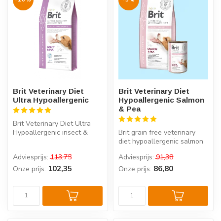
Brit Veterinary Diet
Brit Veterinary Diet
Ultra Hypoallergenic
Hypoallergenic Salmon
& Pea
Brit Veterinary Diet Ultra
Hypoallergenic insect &
Brit grain free veterinary
erwten is een complete
diet hypoallergenic salmon
dieetv...
& pea is een volledige en...
Adviesprijs:
113,75
Adviesprijs:
91,38
102,35
86,80
Onze prijs:
Onze prijs: