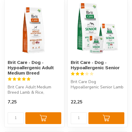
Brit Care - Dog -
Brit Care - Dog -
Hypoallergenic Adult
Hypoallergenic Senior
Medium Breed
Brit Care Dog
Brit Care Adult Medium
Hypoallergenic Senior Lamb
Breed Lamb & Rice,
& Rice is ideaal voor oudere
specifiek ontworpen voor
honden. Vo...
7,25
22,25
middelgrote h...