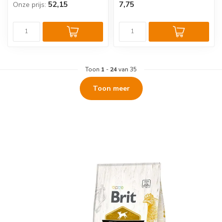
Rijk aan O...
52,15
7,75
Onze prijs:
Toon
1
-
24
van 35
Toon meer