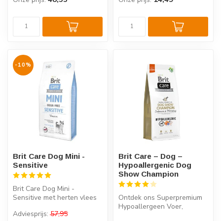
-10%
Brit Care Dog Mini -
Brit Care – Dog –
Sensitive
Hypoallergenic Dog
Show Champion
Brit Care Dog Mini -
Sensitive met herten vlees
Ontdek ons Superpremium
is een graanvrije en
Hypoallergeen Voer,
Adviesprijs:
57,95
hypoallerge...
speciaal voor showhonden.