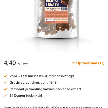
4,40
Op voorraad (17)
Incl. btw
Voor 23.59 uur besteld
, morgen bezorgd
Gratis verzending
, vanaf €49,-
Persoonlijk voedingsadvies
, van onze expert
14 Dagen
bedenktijd
DogsPerfect Eend Trainers EU 100g zijn kleine vleessnacks met