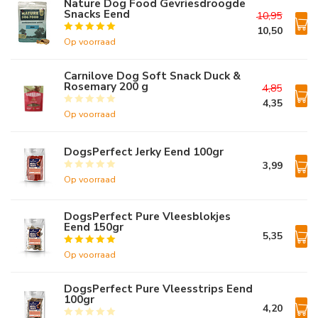
Nature Dog Food Gevriesdroogde
Snacks Eend
10,95
10,50
Op voorraad
Carnilove Dog Soft Snack Duck &
Rosemary 200 g
4,85
4,35
Op voorraad
DogsPerfect Jerky Eend 100gr
3,99
Op voorraad
DogsPerfect Pure Vleesblokjes
Eend 150gr
5,35
Op voorraad
DogsPerfect Pure Vleesstrips Eend
100gr
4,20