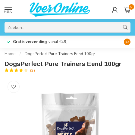
0
MENU
Gratis verzending
, vanaf €49,-
Perso
9.7
Home
/
DogsPerfect Pure Trainers Eend 100gr
DogsPerfect Pure Trainers Eend 100gr
(3)