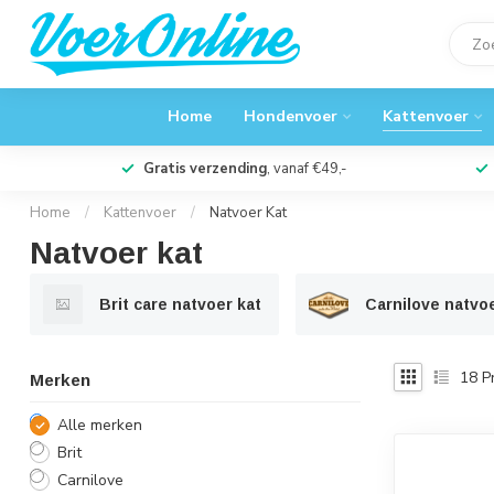
Home
Hondenvoer
Kattenvoer
Gratis verzending
, vanaf €49,-
Home
/
Kattenvoer
/
Natvoer Kat
Natvoer kat
Brit care natvoer kat
Carnilove natvoe
18
P
Merken
Alle merken
Brit
Carnilove