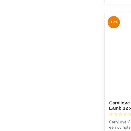
-12%
Carnilove
Lamb 12 x
Carnilove C
een comple