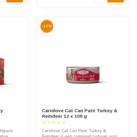
-12%
vy
Carnilove Cat Can Paté Turkey &
Reindeer 12 x 100 g
ltipack
Carnilove Cat Can Paté Turkey &
alse
Reindeer is een compleet natvoer voor