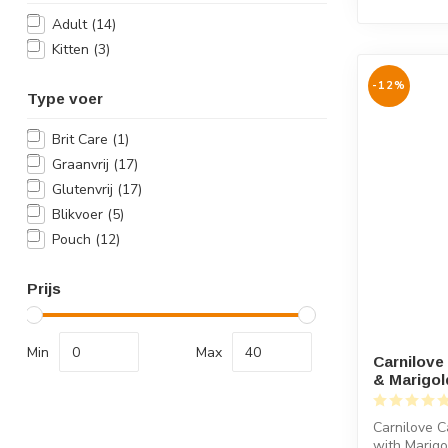
Adult
(14)
Kitten
(3)
-12%
Type voer
Brit Care
(1)
Graanvrij
(17)
Glutenvrij
(17)
Blikvoer
(5)
Pouch
(12)
Prijs
Min
Max
Carnilove
& Marigol
Carnilove C
with Marigol