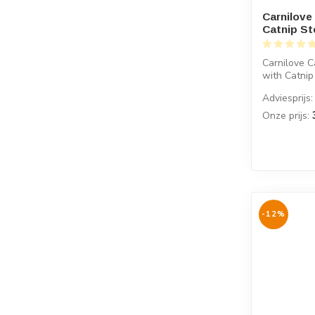
Carnilove
Catnip Ste
Carnilove C
with Catnip
gest...
Adviesprijs:
Onze prijs:
-12%