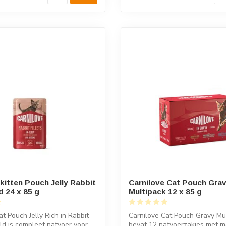
 kitten Pouch Jelly Rabbit
Carnilove Cat Pouch Gra
d 24 x 85 g
Multipack 12 x 85 g
at Pouch Jelly Rich in Rabbit
Carnilove Cat Pouch Gravy Mu
d is compleet natvoer voor ...
bevat 12 natvoerzakjes met m