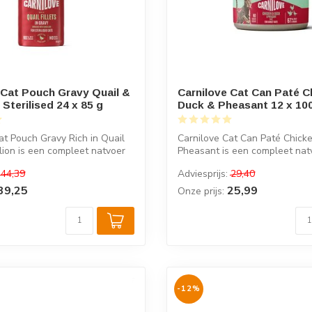
 Cat Pouch Gravy Quail &
Carnilove Cat Can Paté C
Sterilised 24 x 85 g
Duck & Pheasant 12 x 10
at Pouch Gravy Rich in Quail
Carnilove Cat Can Paté Chick
ion is een compleet natvoer
Pheasant is een compleet nat
vol...
44,39
Adviesprijs:
29,40
39,25
25,99
Onze prijs:
-12%