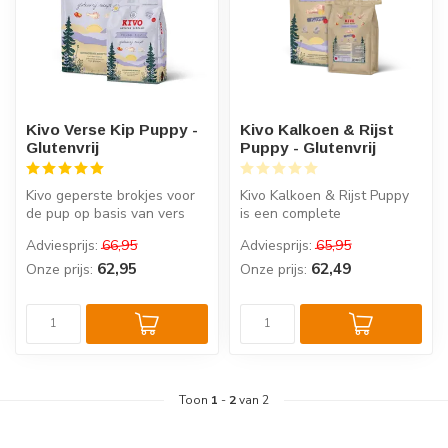
Kivo Verse Kip Puppy -
Kivo Kalkoen & Rijst
Glutenvrij
Puppy - Glutenvrij
Kivo geperste brokjes voor
Kivo Kalkoen & Rijst Puppy
de pup op basis van vers
is een complete
vlees, verrijkt met
puppyvoeding voor kleine
Adviesprijs:
66,95
Adviesprijs:
65,95
groenten...
tot middelgr...
62,95
62,49
Onze prijs:
Onze prijs:
Toon
1
-
2
van 2