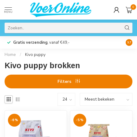
0
MENU
Gratis verzending
, vanaf €49,-
Perso
9.7
Home
/
Kivo puppy
Kivo puppy brokken
Filters
-6%
-5%