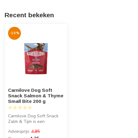
Recent bekeken
-10%
Carnilove Dog Soft
Snack Salmon & Thyme
Small Bite 200 g
Carnilove Dog Soft Snack
Zalm & Tijm is een
halfzachte hondensnack
Adviesprijs:
4,85
met zalm en t...