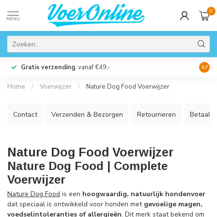
0
MENU
Gratis verzending
, vanaf €49,-
Perso
9.7
Home
/
Voerwijzer
/
Nature Dog Food Voerwijzer
Contact
Verzenden & Bezorgen
Retourneren
Betaalm
Nature Dog Food Voerwijzer
Nature Dog Food | Complete
Voerwijzer
Nature Dog Food
is een
hoogwaardig, natuurlijk hondenvoer
dat speciaal is ontwikkeld voor honden met
gevoelige magen,
voedselintoleranties of allergieën
. Dit merk staat bekend om