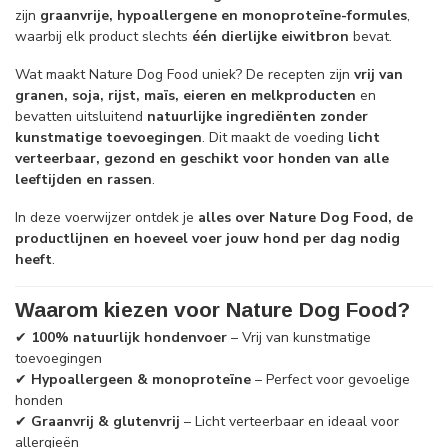
zijn
graanvrije, hypoallergene en monoproteïne-formules
,
waarbij elk product slechts
één dierlijke eiwitbron
bevat.
Wat maakt Nature Dog Food uniek? De recepten zijn
vrij van
granen, soja, rijst, maïs, eieren en melkproducten
en
bevatten uitsluitend
natuurlijke ingrediënten zonder
kunstmatige toevoegingen
. Dit maakt de voeding
licht
verteerbaar, gezond en geschikt voor honden van alle
leeftijden en rassen
.
In deze voerwijzer ontdek je
alles over Nature Dog Food, de
productlijnen en hoeveel voer jouw hond per dag nodig
heeft
.
Waarom kiezen voor Nature Dog Food?
✔
100% natuurlijk hondenvoer
– Vrij van kunstmatige
toevoegingen
✔
Hypoallergeen & monoproteïne
– Perfect voor gevoelige
honden
✔
Graanvrij & glutenvrij
– Licht verteerbaar en ideaal voor
allergieën