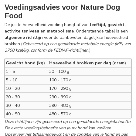
Voedingsadvies voor Nature Dog
Food
De juiste hoeveelheid voeding hangt af van
leeftijd, gewicht,
activiteitsniveau en metabolisme
. Onderstaande tabel is een
algemene richtlijn
voor de aanbevolen dagelijkse hoeveelheid
brokken.(
Gebaseerd op een gemiddelde metabole energie (ME) van
3700 kcal/kg, conform de FEDIAF-richtlijnen
.)
Gewicht hond (kg)
Hoeveelheid brokken per dag (gram)
1 - 5
30 - 100 g
5 - 10
100 - 170 g
10 - 20
170 - 290 g
20 - 30
290 - 390 g
30 - 40
390 - 480 g
40 - 50
480 - 570 g
Deze richtlijnen zijn gebaseerd op een gemiddelde energiebehoefte.
De exacte voedingsbehoefte van jouw hond kan variëren.
Observeer het lichaamsgewicht en de conditie van je hond en pas