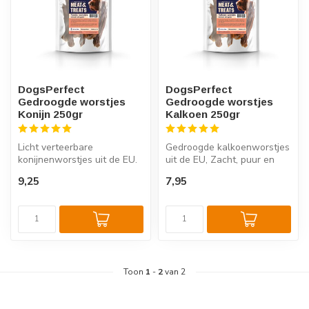
DogsPerfect
DogsPerfect
Gedroogde worstjes
Gedroogde worstjes
Konijn 250gr
Kalkoen 250gr
Licht verteerbare
Gedroogde kalkoenworstjes
konijnenworstjes uit de EU.
uit de EU, Zacht, puur en
100% natuurlijk, mono-
zonder toevoegingen, Ideale
9,25
7,95
proteïne en ...
...
Toon
1
-
2
van 2