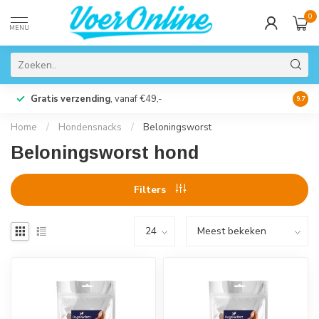
0
MENU
Gratis verzending
, vanaf €49,-
Perso
9.7
Home
/
Hondensnacks
/
Beloningsworst
Beloningsworst hond
Filters