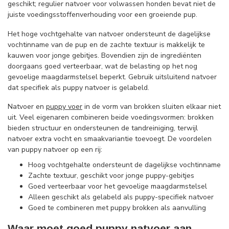
geschikt; regulier natvoer voor volwassen honden bevat niet de
juiste voedingsstoffenverhouding voor een groeiende pup.
Het hoge vochtgehalte van natvoer ondersteunt de dagelijkse
vochtinname van de pup en de zachte textuur is makkelijk te
kauwen voor jonge gebitjes. Bovendien zijn de ingrediënten
doorgaans goed verteerbaar, wat de belasting op het nog
gevoelige maagdarmstelsel beperkt. Gebruik uitsluitend natvoer
dat specifiek als puppy natvoer is gelabeld.
Natvoer en
puppy voer
in de vorm van brokken sluiten elkaar niet
uit. Veel eigenaren combineren beide voedingsvormen: brokken
bieden structuur en ondersteunen de tandreiniging, terwijl
natvoer extra vocht en smaakvariantie toevoegt. De voordelen
van puppy natvoer op een rij:
Hoog vochtgehalte ondersteunt de dagelijkse vochtinname
Zachte textuur, geschikt voor jonge puppy-gebitjes
Goed verteerbaar voor het gevoelige maagdarmstelsel
Alleen geschikt als gelabeld als puppy-specifiek natvoer
Goed te combineren met puppy brokken als aanvulling
Waar moet goed puppy natvoer aan