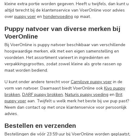
kleine extra portie worden gegeven. Heeft u twijfels, dan kunt u
altijd terecht bij de klantenservice van VoerOnline voor advies
over
puppy voer
en
hondenvoeding
op maat.
Puppy natvoer van diverse merken bij
VoerOnline
Bij VoerOnline is puppy natvoer beschikbaar van verschillende
hoogwaardige merken, elk met een eigen samenstelling en
voordelen. Het assortiment varieert in ingrediënten en
verpakkingsgroottes, zodat zowel kleine als grote rassen op
maat worden bediend.
U kunt onder andere terecht voor
Carnilove puppy voer
in de
vorm van natvoer. Daarnaast biedt VoerOnline ook
Kivo puppy
brokken
,
DARF puppy brokken
,
Naturis puppy voeding
en
Brit
puppy voer
aan. Twijfelt u welk merk het beste bij uw pup past?
Neem dan contact op met onze klantenservice voor persoonlijk
advies.
Bestellen en verzenden
Bestellingen die vóór 23:59 uur bij VoerOnline worden geplaatst,