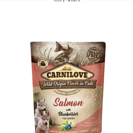
Toon
1
-
6
van 6