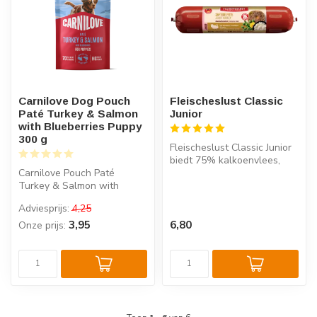
Carnilove Dog Pouch
Fleischeslust Classic
Paté Turkey & Salmon
Junior
with Blueberries Puppy
300 g
Fleischeslust Classic Junior
biedt 75% kalkoenvlees,
Carnilove Pouch Paté
knapperige groenten en
Turkey & Salmon with
korr...
Blueberries is compleet
Adviesprijs:
4,25
puppyvoer met ...
3,95
6,80
Onze prijs: