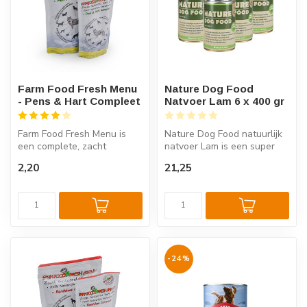
Farm Food Fresh Menu
Nature Dog Food
- Pens & Hart Compleet
Natvoer Lam 6 x 400 gr
Farm Food Fresh Menu is
Nature Dog Food natuurlijk
een complete, zacht
natvoer Lam is een super
gestoomde versvlees
premium monoproteïne
2,20
21,25
voeding, geschik...
natvoer...
-24%