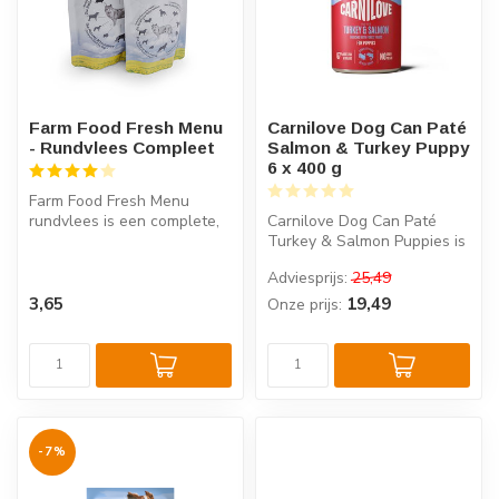
Farm Food Fresh Menu
Carnilove Dog Can Paté
- Rundvlees Compleet
Salmon & Turkey Puppy
6 x 400 g
Farm Food Fresh Menu
rundvlees is een complete,
Carnilove Dog Can Paté
zacht gestoomde versvlees
Turkey & Salmon Puppies is
voedin...
compleet superpremium
Adviesprijs:
25,49
natvoer ...
3,65
19,49
Onze prijs:
-7%