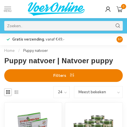
0
MENU
Gratis verzending
, vanaf €49,-
Perso
9.7
Home
/
Puppy natvoer
Puppy natvoer | Natvoer puppy
Filters