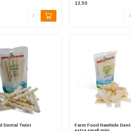
13,50
 Dental Twist
Farm Food Rawhide Denta
extra small mini