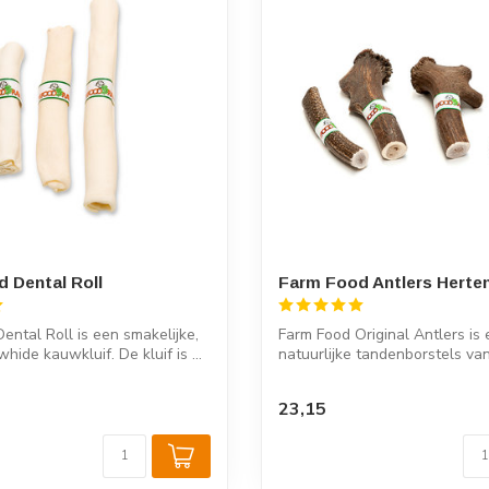
 Dental Roll
Farm Food Antlers Herte
ental Roll is een smakelijke,
Farm Food Original Antlers is
ide kauwkluif. De kluif is ...
natuurlijke tandenborstels va
hertengewei voo...
23,15