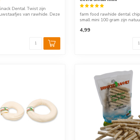
nack Dental Twist zijn
auwstaafjes van rawhide. Deze
farm food rawhide dental chip
small mini 100 gram zijn natuur
kauwch...
4,99