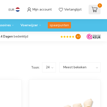
0
Mijn account
Verlanglijst
EUR
ssoires
Voerwijzer
spaarpunten
14 Dagen
bedenktijd
9.7
Toon: