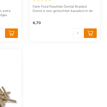
Farm Food Rawhide Dental Braided
s extra
Donut is een gevlochten kauwbot in de
lijke
vorm van ...
6,70