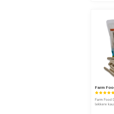
Farm Food
Farm Food D
lekkere ka
lekker kunn.