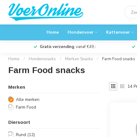
Home
Hondenvoer
Kattenvoer
Gratis verzending
, vanaf €49,-
Home
/
Hondensnacks
/
Merken Snacks
/
Farm Food snacks
Farm Food snacks
14
P
Merken
Alle merken
Farm Food
Diersoort
Rund
(12)