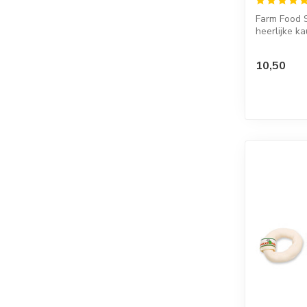
Farm Food S
heerlijke k
staaf...
10,50