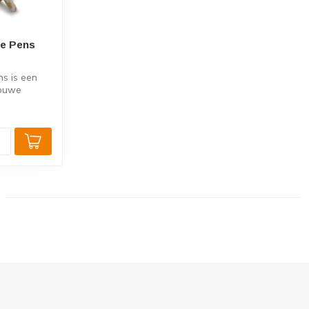
ie Pens
s is een
rouwe