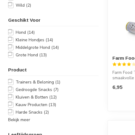
Wild
(2)
Geschikt Voor
Hond
(14)
Kleine Hondjes
(14)
Middelgrote Hond
(14)
Grote Hond
(13)
Farm Food
Product
Farm Food T
smaakvolle
Trainers & Beloning
(1)
Food Tra...
6,95
Gedroogde Snacks
(7)
Kluiven & Botten
(12)
Kauw Producten
(13)
Harde Snacks
(2)
Bekijk meer
Leeftijdsgroep