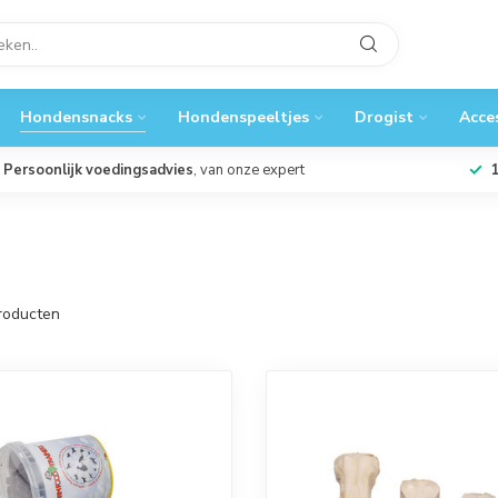
Hondensnacks
Hondenspeeltjes
Drogist
Acce
Persoonlijk voedingsadvies
, van onze expert
roducten