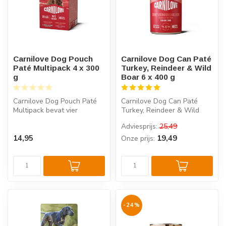
Carnilove Dog Pouch
Carnilove Dog Can Paté
Paté Multipack 4 x 300
Turkey, Reindeer & Wild
g
Boar 6 x 400 g
Carnilove Dog Pouch Paté
Carnilove Dog Can Paté
Multipack bevat vier
Turkey, Reindeer & Wild
heerlijke patés met kalkoen
Boar is compleet
Adviesprijs:
25,49
gecomb...
superpremium nat...
14,95
19,49
Onze prijs:
-24%