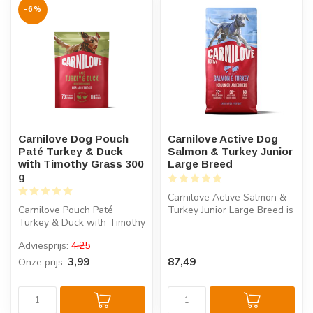
-6%
Carnilove Dog Pouch
Carnilove Active Dog
Paté Turkey & Duck
Salmon & Turkey Junior
with Timothy Grass 300
Large Breed
g
Carnilove Active Salmon &
Carnilove Pouch Paté
Turkey Junior Large Breed is
Turkey & Duck with Timothy
een graanvrij hondenvoer ...
Grass is compleet natvoer
Adviesprijs:
4,25
voor v...
3,99
87,49
Onze prijs: