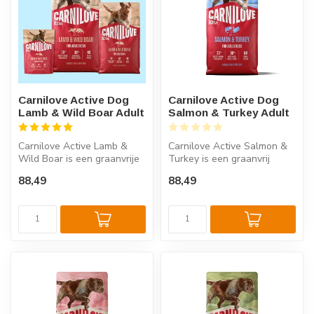
Carnilove Active Dog
Carnilove Active Dog
Lamb & Wild Boar Adult
Salmon & Turkey Adult
Carnilove Active Lamb &
Carnilove Active Salmon &
Wild Boar is een graanvrije
Turkey is een graanvrij
hondenbrok voor volwassen
hondenvoer voor volwassen
88,49
88,49
ho...
hond...