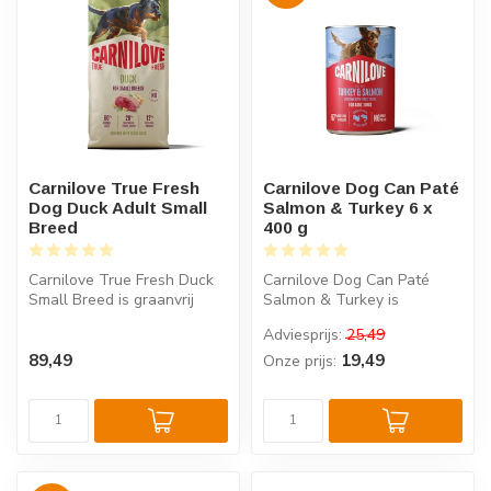
Carnilove True Fresh
Carnilove Dog Can Paté
Dog Duck Adult Small
Salmon & Turkey 6 x
Breed
400 g
Carnilove True Fresh Duck
Carnilove Dog Can Paté
Small Breed is graanvrij
Salmon & Turkey is
hondenvoer met 60% verse
compleet superpremium
Adviesprijs:
25,49
eend...
natvoer voor vol...
89,49
19,49
Onze prijs: