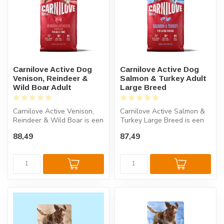
Carnilove Active Dog
Carnilove Active Dog
Venison, Reindeer &
Salmon & Turkey Adult
Wild Boar Adult
Large Breed
Carnilove Active Venison,
Carnilove Active Salmon &
Reindeer & Wild Boar is een
Turkey Large Breed is een
graanvrij hondenvoer voor ...
graanvrij hondenvoer voor
88,49
87,49
vo...