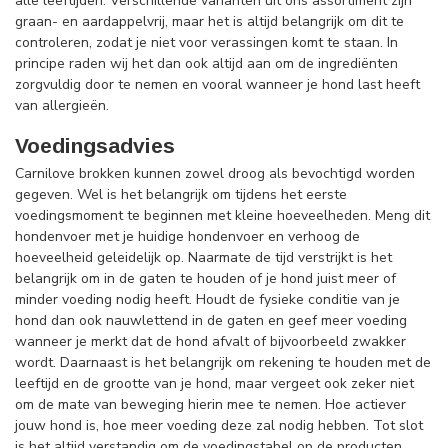
alle leeftijden. Verschillende varianten uit ons assortiment zijn
graan- en aardappelvrij, maar het is altijd belangrijk om dit te
controleren, zodat je niet voor verassingen komt te staan. In
principe raden wij het dan ook altijd aan om de ingrediënten
zorgvuldig door te nemen en vooral wanneer je hond last heeft
van allergieën.
Voedingsadvies
Carnilove brokken kunnen zowel droog als bevochtigd worden
gegeven. Wel is het belangrijk om tijdens het eerste
voedingsmoment te beginnen met kleine hoeveelheden. Meng dit
hondenvoer met je huidige hondenvoer en verhoog de
hoeveelheid geleidelijk op. Naarmate de tijd verstrijkt is het
belangrijk om in de gaten te houden of je hond juist meer of
minder voeding nodig heeft. Houdt de fysieke conditie van je
hond dan ook nauwlettend in de gaten en geef meer voeding
wanneer je merkt dat de hond afvalt of bijvoorbeeld zwakker
wordt. Daarnaast is het belangrijk om rekening te houden met de
leeftijd en de grootte van je hond, maar vergeet ook zeker niet
om de mate van beweging hierin mee te nemen. Hoe actiever
jouw hond is, hoe meer voeding deze zal nodig hebben. Tot slot
is het altijd verstandig om de voedingstabel op de producten