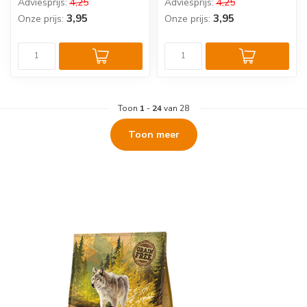
Adviesprijs:
4,25
Adviesprijs:
4,25
natvoer voor v...
compleet natvoer...
3,95
3,95
Onze prijs:
Onze prijs:
Toon
1
-
24
van 28
Toon meer