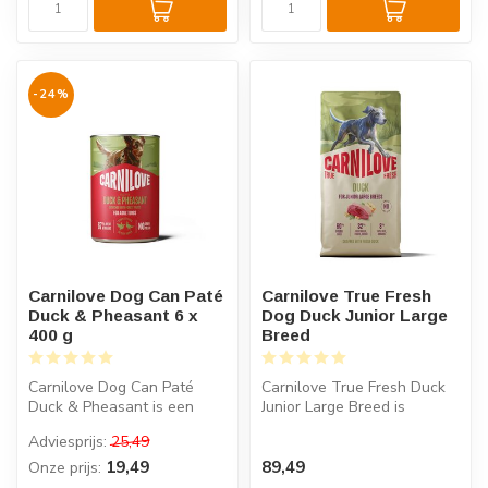
-24%
Carnilove Dog Can Paté
Carnilove True Fresh
Duck & Pheasant 6 x
Dog Duck Junior Large
400 g
Breed
Carnilove Dog Can Paté
Carnilove True Fresh Duck
Duck & Pheasant is een
Junior Large Breed is
graanvrije paté met eend en
graanvrij puppyvoer met
Adviesprijs:
25,49
fazant...
60% vers...
19,49
89,49
Onze prijs: