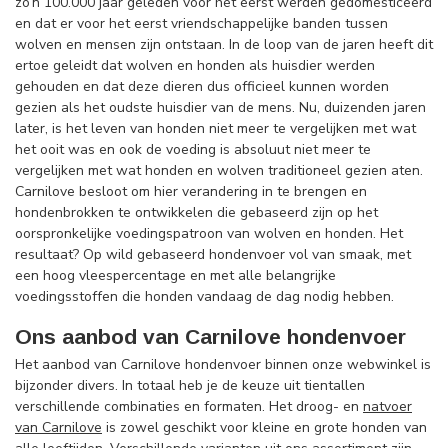
zo’n 100.000 jaar geleden voor het eerst werden gedomesticeerd
en dat er voor het eerst vriendschappelijke banden tussen
wolven en mensen zijn ontstaan. In de loop van de jaren heeft dit
ertoe geleidt dat wolven en honden als huisdier werden
gehouden en dat deze dieren dus officieel kunnen worden
gezien als het oudste huisdier van de mens. Nu, duizenden jaren
later, is het leven van honden niet meer te vergelijken met wat
het ooit was en ook de voeding is absoluut niet meer te
vergelijken met wat honden en wolven traditioneel gezien aten.
Carnilove besloot om hier verandering in te brengen en
hondenbrokken te ontwikkelen die gebaseerd zijn op het
oorspronkelijke voedingspatroon van wolven en honden. Het
resultaat? Op wild gebaseerd hondenvoer vol van smaak, met
een hoog vleespercentage en met alle belangrijke
voedingsstoffen die honden vandaag de dag nodig hebben.
Ons aanbod van Carnilove hondenvoer
Het aanbod van Carnilove hondenvoer binnen onze webwinkel is
bijzonder divers. In totaal heb je de keuze uit tientallen
verschillende combinaties en formaten. Het droog- en
natvoer
van Carnilove
is zowel geschikt voor kleine en grote honden van