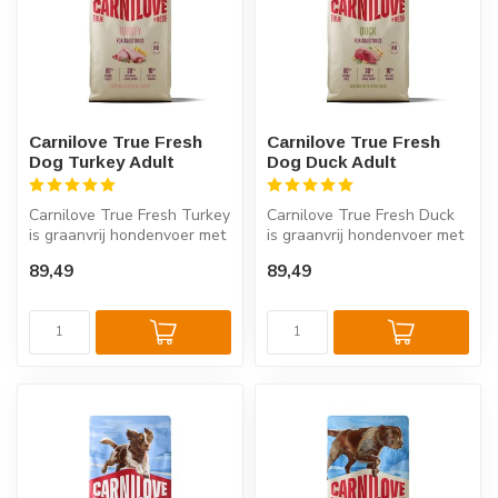
Carnilove True Fresh
Carnilove True Fresh
Dog Turkey Adult
Dog Duck Adult
Carnilove True Fresh Turkey
Carnilove True Fresh Duck
is graanvrij hondenvoer met
is graanvrij hondenvoer met
60% verse kalkoen voor v...
60% verse eend voor
89,49
89,49
volwas...