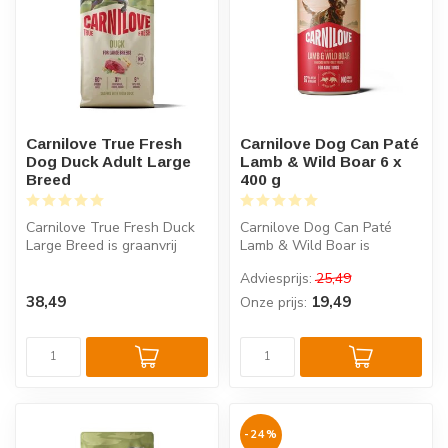
Carnilove True Fresh
Carnilove Dog Can Paté
Dog Duck Adult Large
Lamb & Wild Boar 6 x
Breed
400 g
Carnilove True Fresh Duck
Carnilove Dog Can Paté
Large Breed is graanvrij
Lamb & Wild Boar is
hondenvoer met 60% verse
compleet superpremium
Adviesprijs:
25,49
eend...
natvoer voor vo...
38,49
19,49
Onze prijs:
-24%