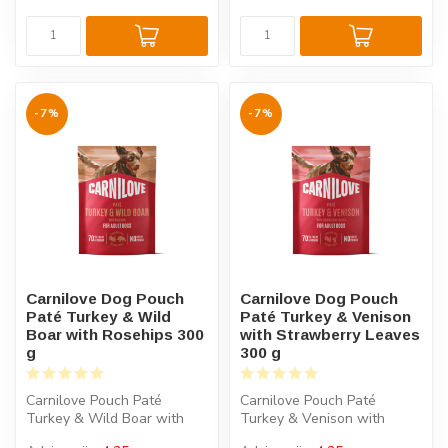
-7%
-7%
Carnilove Dog Pouch
Carnilove Dog Pouch
Paté Turkey & Wild
Paté Turkey & Venison
Boar with Rosehips 300
with Strawberry Leaves
g
300 g
Carnilove Pouch Paté
Carnilove Pouch Paté
Turkey & Wild Boar with
Turkey & Venison with
Rosehips is compleet
Strawberry Leaves is