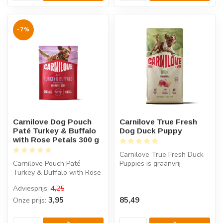
-7%
Carnilove Dog Pouch
Carnilove True Fresh
Paté Turkey & Buffalo
Dog Duck Puppy
with Rose Petals 300 g
Carnilove True Fresh Duck
Carnilove Pouch Paté
Puppies is graanvrij
Turkey & Buffalo with Rose
puppyvoer met 60% verse
Petals is compleet natvoer
eend voor...
Adviesprijs:
4,25
voor ...
3,95
85,49
Onze prijs: