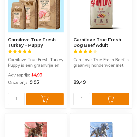
Carnilove True Fresh
Carnilove True Fresh
Turkey - Puppy
Dog Beef Adult
Carnilove True Fresh Turkey
Carnilove True Fresh Beef is
Puppy is een graanvrije en
graanvrij hondenvoer met
aardappelvrije puppy voed...
60% vers rundvlees voor
Adviesprijs:
14,95
vo...
9,95
89,49
Onze prijs: