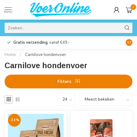
0
MENU
Gratis verzending
, vanaf €49,-
Perso
9.7
Home
/
Carnilove hondenvoer
Carnilove hondenvoer
Filters
-33%