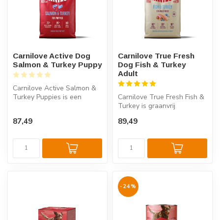
Carnilove Active Dog
Carnilove True Fresh
Salmon & Turkey Puppy
Dog Fish & Turkey
Adult
Carnilove Active Salmon &
Turkey Puppies is een
Carnilove True Fresh Fish &
graanvrij puppyvoer met
Turkey is graanvrij
zalm en ...
hondenvoer met verse vis
87,49
89,49
en kalk...
-24%