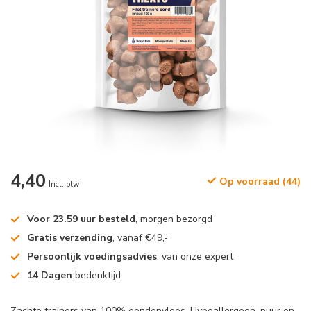
4,40
Op voorraad (44)
Incl. btw
Voor 23.59 uur besteld
, morgen bezorgd
Gratis verzending
, vanaf €49,-
Persoonlijk voedingsadvies
, van onze expert
14 Dagen
bedenktijd
Zachte trainers van 100% eendenvlees. Hypoallergeen, puur en