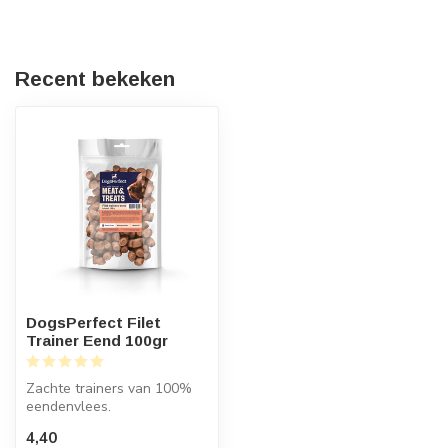
Recent bekeken
DogsPerfect Filet
Trainer Eend 100gr
Zachte trainers van 100%
eendenvlees.
Hypoallergeen, puur en
4,40
perfect voor traini...