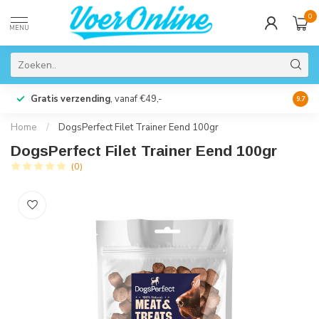
0
MENU
Gratis verzending
, vanaf €49,-
Perso
9.7
Home
/
DogsPerfect Filet Trainer Eend 100gr
DogsPerfect Filet Trainer Eend 100gr
(0)