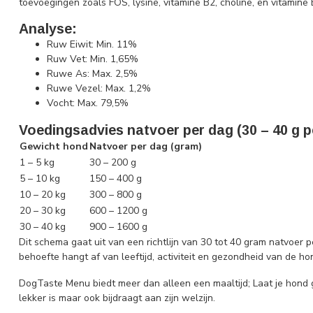
toevoegingen zoals FOS, lysine, vitamine B2, choline, en vitamine 
Analyse:
Ruw Eiwit: Min. 11%
Ruw Vet: Min. 1,65%
Ruwe As: Max. 2,5%
Ruwe Vezel: Max. 1,2%
Vocht: Max. 79,5%
Voedingsadvies natvoer per dag (30 – 40 g 
Gewicht hond
Natvoer per dag (gram)
1 – 5 kg
30 – 200 g
5 – 10 kg
150 – 400 g
10 – 20 kg
300 – 800 g
20 – 30 kg
600 – 1200 g
30 – 40 kg
900 – 1600 g
Dit schema gaat uit van een richtlijn van 30 tot 40 gram natvoer
behoefte hangt af van leeftijd, activiteit en gezondheid van de ho
DogTaste Menu biedt meer dan alleen een maaltijd; Laat je hond g
lekker is maar ook bijdraagt aan zijn welzijn.