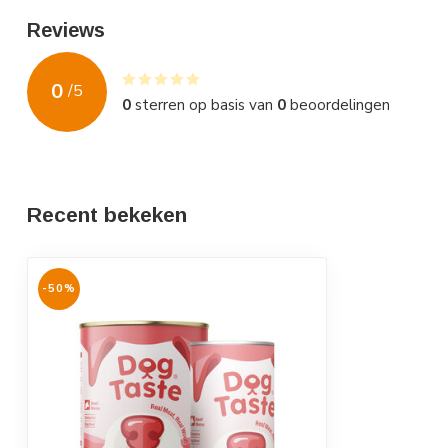
Reviews
0
/
5
0
sterren op basis van
0
beoordelingen
Recent bekeken
-50%