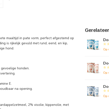
Gerelatee
te maaltijd in pate vorm, perfect afgestemd op
Do
 is rijkelijk gevuld met rund, eend, en kip,
ige hond.
Op 
Do
r gevoelige honden.
Op 
vertering.
amine E.
Do
houdbaar na opening.
Op 
dappelzetmeel, 2% visolie, kippenolie, met