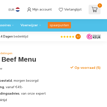
0
Mijn account
Verlanglijst
EUR
ssoires
Voerwijzer
spaarpunten
14 Dagen
bedenktijd
9.7
rdelingen
 Beef Menu
Op voorraad (5)
tw
 besteld
, morgen bezorgd
ing
, vanaf €49,-
edingsadvies
, van onze expert
ktijd