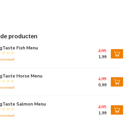
rde producten
gTaste Fish Menu
3,95
1,99
voorraad
gTaste Horse Menu
1,99
0,99
voorraad
gTaste Salmon Menu
3,95
1,99
voorraad