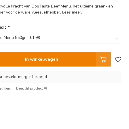
volle kracht van DogTaste Beef Menu, het ultieme graan- en
oer voor de ware vleesliefhebber.
Lees meer
.
id :
*
In winkelwagen
ur besteld, morgen bezorgd
lijken
Deel dit product