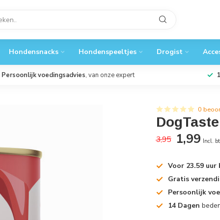
Hondensnacks
Hondenspeeltjes
Drogist
Acce
Persoonlijk voedingsadvies
, van onze expert
0 beoo
DogTaste
1,99
3,95
Incl. b
Voor 23.59 uur
Gratis verzend
Persoonlijk vo
14 Dagen
beden