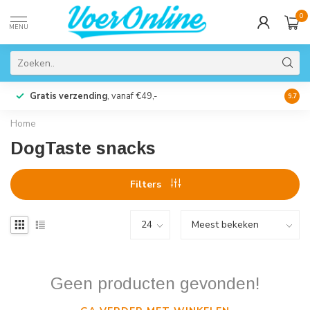
0
MENU
Gratis verzending
, vanaf €49,-
Perso
9.7
Home
DogTaste snacks
Filters
Geen producten gevonden!