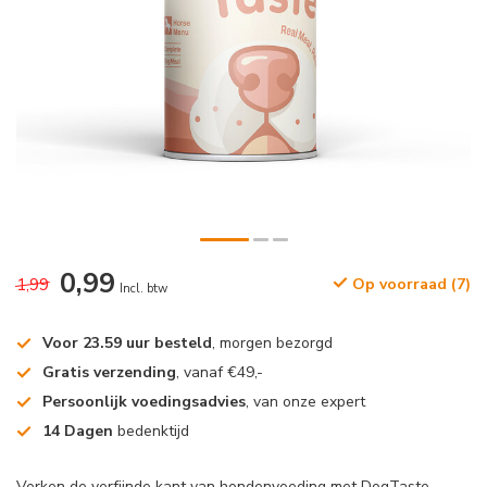
0,99
1,99
Op voorraad (7)
Incl. btw
Voor 23.59 uur besteld
, morgen bezorgd
Gratis verzending
, vanaf €49,-
Persoonlijk voedingsadvies
, van onze expert
14 Dagen
bedenktijd
Verken de verfijnde kant van hondenvoeding met DogTaste