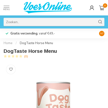
0
MENU
Gratis verzending
, vanaf €49,-
Perso
9.7
Home
/
DogTaste Horse Menu
DogTaste Horse Menu
(0)