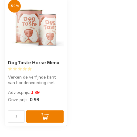
-50%
DogTaste Horse Menu
Verken de verfijnde kant
van hondenvoeding met
DogTaste Paard Menu, een
Adviesprijs:
1,99
gastrono...
0,99
Onze prijs: