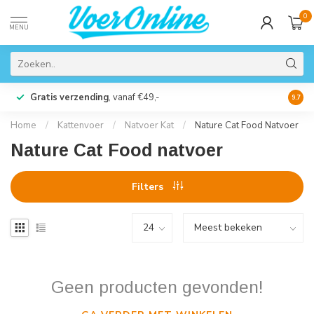
0
MENU
Gratis verzending
, vanaf €49,-
Perso
9.7
Home
/
Kattenvoer
/
Natvoer Kat
/
Nature Cat Food Natvoer
Nature Cat Food natvoer
Filters
Geen producten gevonden!