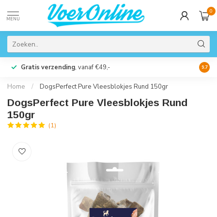
0
MENU
Gratis verzending
, vanaf €49,-
Perso
9.7
Home
/
DogsPerfect Pure Vleesblokjes Rund 150gr
DogsPerfect Pure Vleesblokjes Rund
150gr
(1)