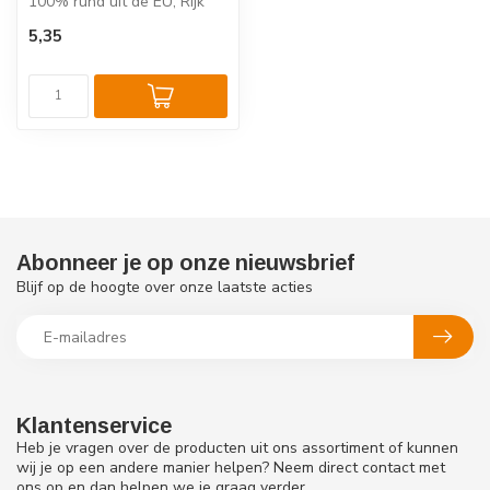
100% rund uit de EU, Rijk
aan eiwitten, zonder
5,35
toevoegin...
Abonneer je op onze nieuwsbrief
Blijf op de hoogte over onze laatste acties
Klantenservice
Heb je vragen over de producten uit ons assortiment of kunnen
wij je op een andere manier helpen? Neem direct contact met
ons op en dan helpen we je graag verder.