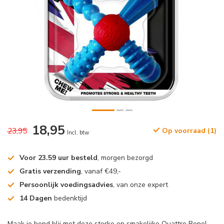
18,95
23,95
Op voorraad (1)
Incl. btw
Voor 23.59 uur besteld
, morgen bezorgd
Gratis verzending
, vanaf €49,-
Persoonlijk voedingsadvies
, van onze expert
14 Dagen
bedenktijd
Maak je hond blij met deze sterke en smakelijke Quattro Bone!