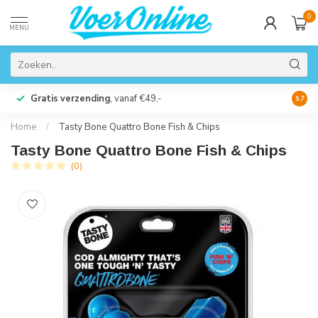
0
MENU
Gratis verzending
, vanaf €49,-
Perso
9.7
Home
/
Tasty Bone Quattro Bone Fish & Chips
Tasty Bone Quattro Bone Fish & Chips
(0)