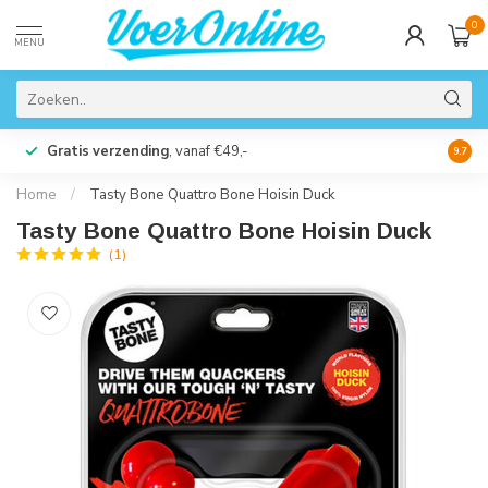
0
MENU
Gratis verzending
, vanaf €49,-
Perso
9.7
Home
/
Tasty Bone Quattro Bone Hoisin Duck
Tasty Bone Quattro Bone Hoisin Duck
(1)