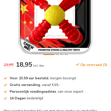
18,95
23,95
Op voorraad (3)
Incl. btw
Voor 23.59 uur besteld
, morgen bezorgd
Gratis verzending
, vanaf €49,-
Persoonlijk voedingsadvies
, van onze expert
14 Dagen
bedenktijd
Hier worden honden blij van met deze sterke en smakelijke