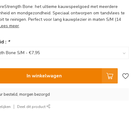
eStrength Bone: het ultieme kauwspeelgoed met meerdere
mheid en mondgezondheid. Speciaal ontworpen om tandvlees te
it te reinigen. Perfect voor lang kauwplezier in maten S/M (14
Lees meer
.
id :
*
In winkelwagen
ur besteld, morgen bezorgd
lijken
Deel dit product