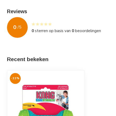
Reviews
0
/
5
0
sterren op basis van
0
beoordelingen
Recent bekeken
-33%