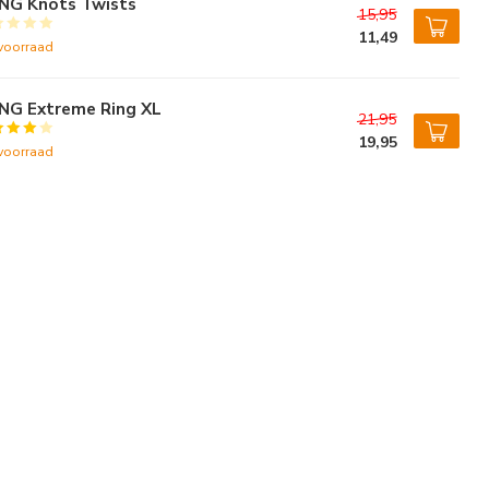
NG Knots Twists
15,95
11,49
voorraad
NG Extreme Ring XL
21,95
19,95
voorraad