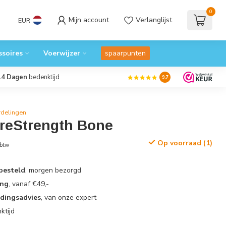
0
Mijn account
Verlanglijst
EUR
ssoires
Voerwijzer
spaarpunten
14 Dagen
bedenktijd
9.7
rdelingen
eStrength Bone
Op voorraad (1)
 btw
 besteld
, morgen bezorgd
ing
, vanaf €49,-
edingsadvies
, van onze expert
ktijd