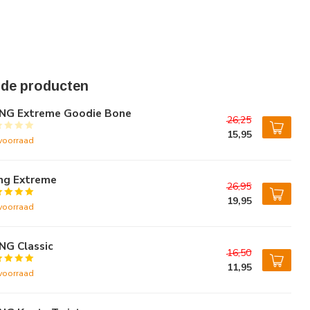
rde producten
NG Extreme Goodie Bone
26,25
15,95
voorraad
ng Extreme
26,95
19,95
voorraad
NG Classic
16,50
11,95
voorraad