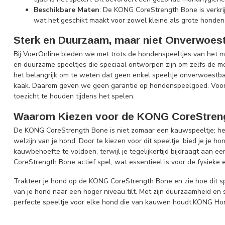
Beschikbare Maten
: De KONG CoreStrength Bone is verkri
wat het geschikt maakt voor zowel kleine als grote honden
Sterk en Duurzaam, maar niet Onverwoes
Bij VoerOnline bieden we met trots de hondenspeeltjes van het 
en duurzame speeltjes die speciaal ontworpen zijn om zelfs de m
het belangrijk om te weten dat geen enkel speeltje onverwoestbaa
kaak. Daarom geven we geen garantie op hondenspeelgoed. Voor 
toezicht te houden tijdens het spelen.
Waarom Kiezen voor de KONG CoreStren
De KONG CoreStrength Bone is niet zomaar een kauwspeeltje; het 
welzijn van je hond. Door te kiezen voor dit speeltje, bied je je 
kauwbehoefte te voldoen, terwijl je tegelijkertijd bijdraagt aan e
CoreStrength Bone actief spel, wat essentieel is voor de fysieke
Trakteer je hond op de KONG CoreStrength Bone en zie hoe dit 
van je hond naar een hoger niveau tilt. Met zijn duurzaamheid en
perfecte speeltje voor elke hond die van kauwen houdt.KONG H