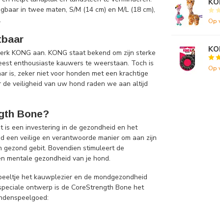
KO
jgbaar in twee maten, S/M (14 cm) en M/L (18 cm),
.
Op 
tbaar
KO
merk KONG aan. KONG staat bekend om zijn sterke
eest enthousiaste kauwers te weerstaan. Toch is
Op 
r is, zeker niet voor honden met een krachtige
de veiligheid van uw hond raden we aan altijd
gth Bone?
is een investering in de gezondheid en het
hond een veilige en verantwoorde manier om aan zijn
en gezond gebit. Bovendien stimuleert de
 en mentale gezondheid van je hond.
speeltje het kauwplezier en de mondgezondheid
 speciale ontwerp is de CoreStrength Bone het
ondenspeelgoed: