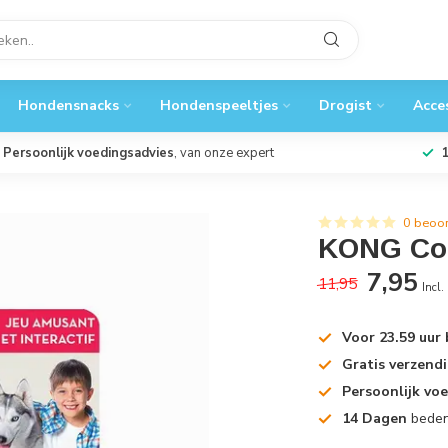
Hondensnacks
Hondenspeeltjes
Drogist
Acce
Persoonlijk voedingsadvies
, van onze expert
0 beoo
KONG Cor
7,95
11,95
Incl.
Voor 23.59 uur
Gratis verzend
Persoonlijk vo
14 Dagen
beden