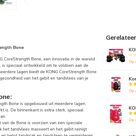
Gerelatee
rength Bone
KO
G CoreStrength Bone, een innovatie in de wereld
Op 
 is speciaal ontwikkeld om te voldoen aan de
 meerdere lagen biedt de KONG CoreStrength Bone
e gezondheid van het gebit en tandvlees van je
Ko
Op 
one:
gth Bone is opgebouwd uit meerdere lagen,
KO
 is. De binnenkant is extra sterk, speciaal
an.
Op 
t van de Bone is voorzien van een speciale
k het tandvlees masseert en het gebit reinigt
 en helpt tandplak en tandsteen te verminderen.