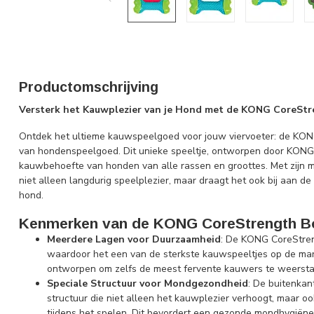
Productomschrijving
Versterk het Kauwplezier van je Hond met de KONG CoreSt
Ontdek het ultieme kauwspeelgoed voor jouw viervoeter: de KON
van hondenspeelgoed. Dit unieke speeltje, ontworpen door KONG,
kauwbehoefte van honden van alle rassen en groottes. Met zijn
niet alleen langdurig speelplezier, maar draagt het ook bij aan d
hond.
Kenmerken van de KONG CoreStrength B
Meerdere Lagen voor Duurzaamheid
: De KONG CoreStren
waardoor het een van de sterkste kauwspeeltjes op de markt
ontworpen om zelfs de meest fervente kauwers te weersta
Speciale Structuur voor Mondgezondheid
: De buitenkan
structuur die niet alleen het kauwplezier verhoogt, maar oo
tijdens het spelen. Dit bevordert een gezonde mondhygiëne