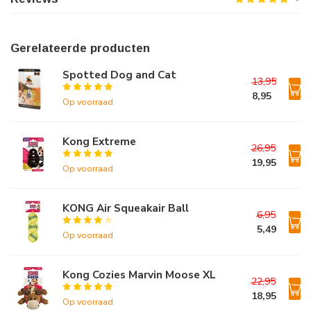
Gerelateerde producten
Spotted Dog and Cat
13,95
8,95
Op voorraad
Kong Extreme
26,95
19,95
Op voorraad
KONG Air Squeakair Ball
6,95
5,49
Op voorraad
Kong Cozies Marvin Moose XL
22,95
18,95
Op voorraad