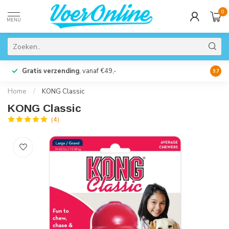
0
MENU
Gratis verzending
, vanaf €49,-
Perso
9.7
Home
/
KONG Classic
KONG Classic
(4)