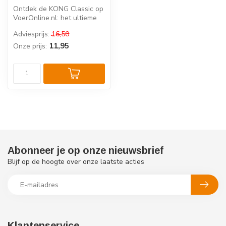
Ontdek de KONG Classic op
VoerOnline.nl: het ultieme
duurzame hondenspeelgoed
Adviesprijs:
16,50
da...
11,95
Onze prijs:
Abonneer je op onze nieuwsbrief
Blijf op de hoogte over onze laatste acties
Klantenservice