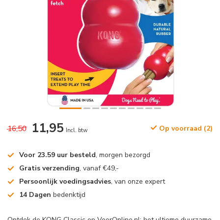
11,95
16,50
Op voorraad (2)
Incl. btw
Voor 23.59 uur besteld
, morgen bezorgd
Gratis verzending
, vanaf €49,-
Persoonlijk voedingsadvies
, van onze expert
14 Dagen
bedenktijd
Ontdek de KONG Classic op VoerOnline.nl: het ultieme duurzame