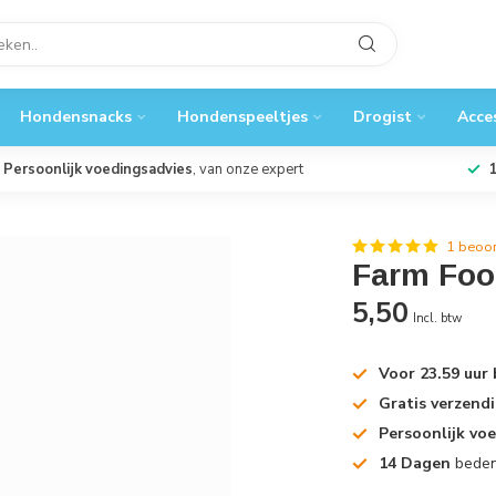
Hondensnacks
Hondenspeeltjes
Drogist
Acce
Persoonlijk voedingsadvies
, van onze expert
1 beoor
Farm Foo
5,50
Incl. btw
Voor 23.59 uur
Gratis verzend
Persoonlijk vo
14 Dagen
beden