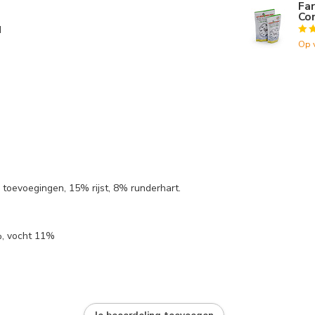
Fa
Co
d
Op 
oevoegingen, 15% rijst, 8% runderhart.
%, vocht 11%