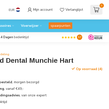
0
Mijn account
Verlanglijst
EUR
ssoires
Voerwijzer
spaarpunten
14 Dagen
bedenktijd
9.7
deling
d Dental Munchie Hart
Op voorraad (4)
 besteld
, morgen bezorgd
ing
, vanaf €49,-
edingsadvies
, van onze expert
ktijd