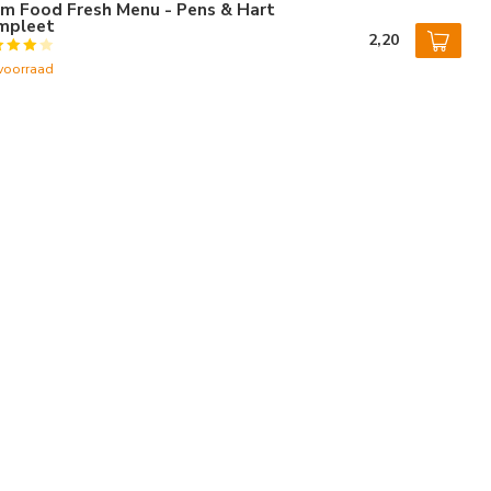
rm Food Fresh Menu - Pens & Hart
mpleet
2,20
voorraad