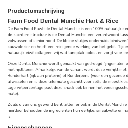
Productomschrijving
Farm Food Dental Munchie Hart & Rice
De Farm Food Rawhide Dental Munchie is een 100% natuurlijke 
de zachtere structuur is de Dental Munchie een verantwoord tuss
volwassen of senior hond. De kleine stukjes onderhuids bindweefs
kauwplezier en heeft een reinigende werking van het gebit. Tijd
natuurlijk eiwitcollageen vrij wat tandplak oplost en zorgt voor e
Onze Dental Munchie wordt gemaakt van gedroogd fijngemalen on
met rijstbloem. Afhankelijk van de variant wordt deze verrijkt me
Runderhart (rijk aan proteïne) of Runderpens (voor een gezonde d
afwisselen en is deze uitermate geschikt voor zelfs de meest kie
lage vetpercentage past deze snack ook binnen het voedingssch
mate).
Zoals u van ons gewend bent, zitten er ook in de Dental Munchie 
hierdoor behouden de ingrediënten hun eerlijke, smaakvolle en 
is.
Eigenschappen