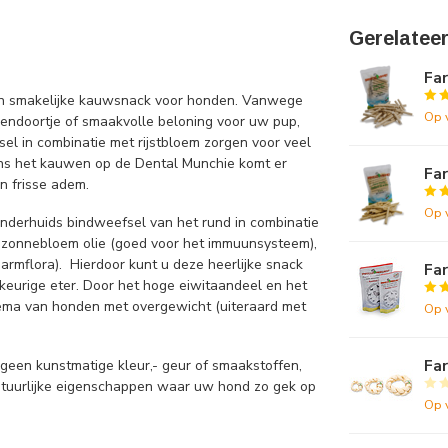
Gerelatee
Fa
en smakelijke kauwsnack voor honden. Vanwege
Op 
endoortje of smaakvolle beloning voor uw pup,
el in combinatie met rijstbloem zorgen voor veel
ens het kauwen op de Dental Munchie komt er
Fa
en frisse adem.
Op 
derhuids bindweefsel van het rund in combinatie
t: zonnebloem olie (goed voor het immuunsysteem),
armflora). Hierdoor kunt u deze heerlijke snack
Fa
skeurige eter. Door het hoge eiwitaandeel en het
ema van honden met overgewicht (uiteraard met
Op 
Fa
geen kunstmatige kleur,- geur of smaakstoffen,
natuurlijke eigenschappen waar uw hond zo gek op
Op 