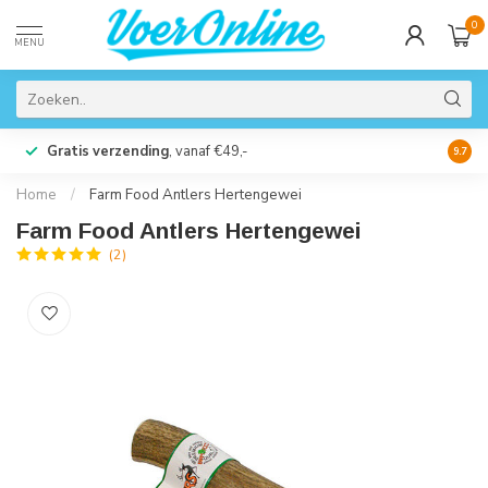
0
MENU
Gratis verzending
, vanaf €49,-
Perso
9.7
Home
/
Farm Food Antlers Hertengewei
Farm Food Antlers Hertengewei
(2)