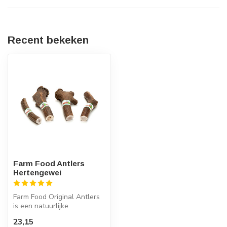
Recent bekeken
Farm Food Antlers
Hertengewei
Farm Food Original Antlers
is een natuurlijke
tandenborstels van
23,15
hertengewei voo...