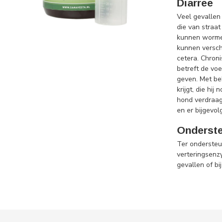
Diarree
Veel gevallen
die van straa
kunnen wormen
kunnen verschi
cetera. Chron
betreft de vo
geven. Met be
krijgt, die h
hond verdraagt
en er bijgevol
Onderst
Ter ondersteun
verteringsenzy
gevallen of bi