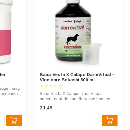
der
Sana-Vesta X Calapo DarmVitaal –
Vloeibare Bokashi 500 ml
elige maag,
oeite met...
Sana-Vesta X Calapo DarmVitaal
ondersteunt de darmflora van honden
met levende m...
21,49