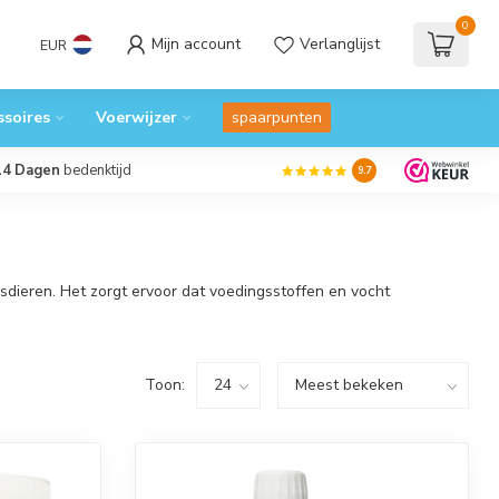
0
Mijn account
Verlanglijst
EUR
ssoires
Voerwijzer
spaarpunten
14 Dagen
bedenktijd
9.7
sdieren. Het zorgt ervoor dat voedingsstoffen en vocht
Toon: