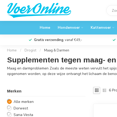
Home
Hondenvoer
Kattenvoer
Gratis verzending
, vanaf €49,-
Home
/
Drogist
/
Maag & Darmen
Supplementen tegen maag- en
Maag en darmproblemen Zoals de meeste weten vervult het spijsve
opgenomen worden, op deze wijze ontvangt het lichaam de beno
6
Pro
Merken
Alle merken
Dorwest
Sana-Vesta