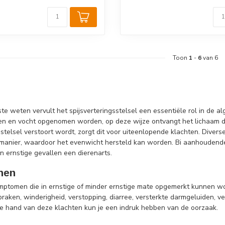
Toon
1
-
6
van 6
e weten vervult het spijsverteringsstelsel een essentiële rol in de a
en en vocht opgenomen worden, op deze wijze ontvangt het lichaam d
gsstelsel verstoort wordt, zorgt dit voor uiteenlopende klachten. Di
 manier, waardoor het evenwicht hersteld kan worden. Bi aanhoudend
n ernstige gevallen een dierenarts.
men
symptomen die in ernstige of minder ernstige mate opgemerkt kunnen w
 braken, winderigheid, verstopping, diarree, versterkte darmgeluiden, 
de hand van deze klachten kun je een indruk hebben van de oorzaak.