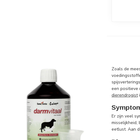
Zoals de meest
voedingsstoff
spijsverterin
een positieve
dierendrogist
i
Sympto
Er zijn veel 
misselijkheid,
eetlust. Aan 