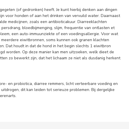
egeten (of gedronken) heeft. Je kunt hierbij denken aan dingen
ijn voor honden of aan het drinken van vervuild water. Daarnaast
e medicijnen, zoals een antibioticakuur. Diarreeklachten
 persdrang, bloedbijmenging, slijm, frequentie van ontlasten et
leem, een auto-immuunziekte of een voedingsallergie. Voor wat
of meerdere eiwitbronnen, soms kunnen ook granen klachten
. Dat houdt in dat de hond in het begin slechts 1 eiwitbron
voegd worden. Op deze manier kan men uitzoeken, welk dieet de
tten zo bewerkt zijn, dat het lichaam ze niet als dusdanig herkent
re- en probiotica, diarree remmers, licht verteerbare voeding en
itdrogen, dit kan leiden tot serieuze problemen. Bij dergelijke
erenarts.