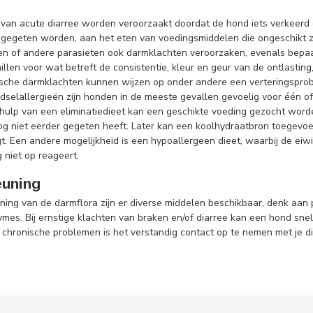
 van acute diarree worden veroorzaakt doordat de hond iets verkeerd g
t gegeten worden, aan het eten van voedingsmiddelen die ongeschikt z
 of andere parasieten ook darmklachten veroorzaken, evenals bepaald
llen voor wat betreft de consistentie, kleur en geur van de ontlasting,
ische darmklachten kunnen wijzen op onder andere een verteringsprob
edselallergieën zijn honden in de meeste gevallen gevoelig voor één 
hulp van een eliminatiedieet kan een geschikte voeding gezocht worden
ij nog niet eerder gegeten heeft. Later kan een koolhydraatbron toege
. Een andere mogelijkheid is een hypoallergeen dieet, waarbij de eiwi
g niet op reageert.
euning
ing van de darmflora zijn er diverse middelen beschikbaar, denk aan p
mes. Bij ernstige klachten van braken en/of diarree kan een hond snel u
j chronische problemen is het verstandig contact op te nemen met je di