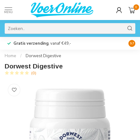
0
MENU
Gratis verzending
, vanaf €49,-
Perso
9.7
Home
/
Dorwest Digestive
Dorwest Digestive
(0)