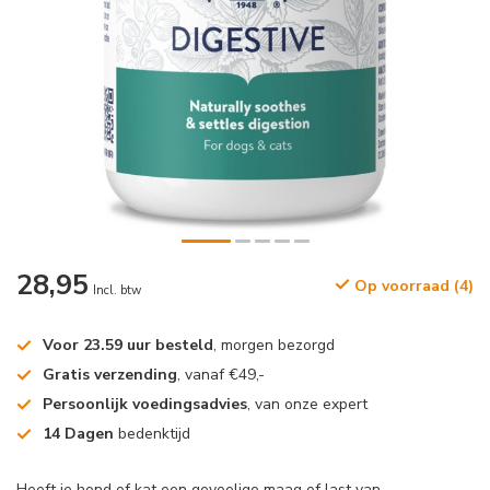
28,95
Op voorraad (4)
Incl. btw
Voor 23.59 uur besteld
, morgen bezorgd
Gratis verzending
, vanaf €49,-
Persoonlijk voedingsadvies
, van onze expert
14 Dagen
bedenktijd
Heeft je hond of kat een gevoelige maag of last van