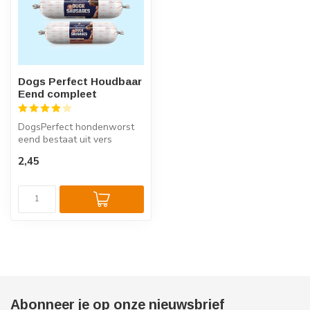
Dogs Perfect Houdbaar
Eend compleet
DogsPerfect hondenworst
eend bestaat uit vers
gestoomd eendenvlees met
2,45
kip. Deze...
Abonneer je op onze nieuwsbrief