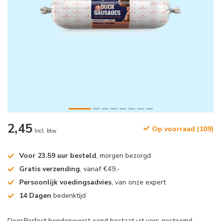
2,45
Op voorraad (109)
Incl. btw
Voor 23.59 uur besteld
, morgen bezorgd
Gratis verzending
, vanaf €49,-
Persoonlijk voedingsadvies
, van onze expert
14 Dagen
bedenktijd
DogsPerfect hondenworst eend bestaat uit vers gestoomd