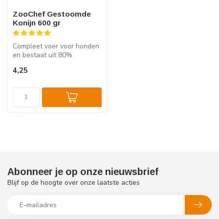
ZooChef Gestoomde
Konijn 600 gr
Compleet voer voor honden
en bestaat uit 80%
konijnenvlees en 20%
4,25
groenten, frui...
Abonneer je op onze nieuwsbrief
Blijf op de hoogte over onze laatste acties