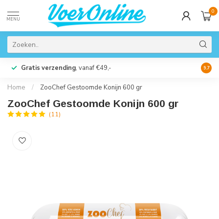
0
MENU
Gratis verzending
, vanaf €49,-
Perso
9.7
Home
/
ZooChef Gestoomde Konijn 600 gr
ZooChef Gestoomde Konijn 600 gr
(11)