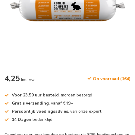
4,25
Op voorraad (164)
Incl. btw
Voor 23.59 uur besteld
, morgen bezorgd
Gratis verzending
, vanaf €49,-
Persoonlijk voedingsadvies
, van onze expert
14 Dagen
bedenktijd
Compleet voer voor honden en bestaat uit 80% konijnenvlees en