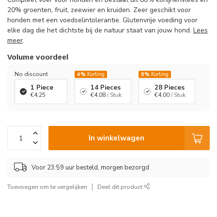
20% groenten, fruit, zeewier en kruiden. Zeer geschikt voor
honden met een voedselintolerantie. Glutenvrije voeding voor
elke dag die het dichtste bij de natuur staat van jouw hond.
Lees
meer
.
Volume voordeel
No discount
4%
Korting
6%
Korting
1 Piece
14 Pieces
28 Pieces
€4,25
€4,08
/ Stuk
€4,00
/ Stuk
In winkelwagen
Voor 23:59 uur besteld, morgen bezorgd
Toevoegen om te vergelijken
Deel dit product