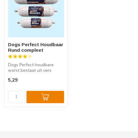
Dogs Perfect Houdbaar
Rund compleet
Dogs Perfect houdbare
worst bestaat uit vers
gestoomd rundvlees met
5,29
kip. Ook wor...