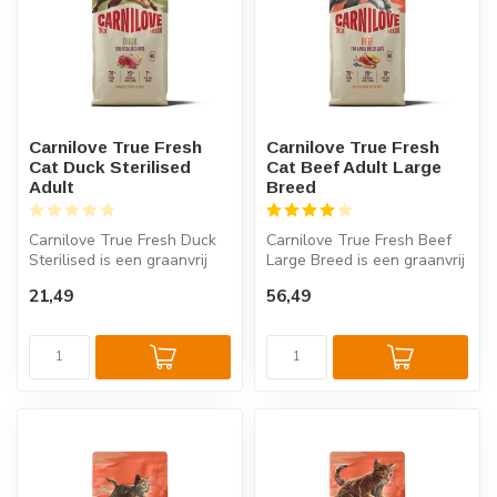
Carnilove True Fresh
Carnilove True Fresh
Cat Duck Sterilised
Cat Beef Adult Large
Adult
Breed
Carnilove True Fresh Duck
Carnilove True Fresh Beef
Sterilised is een graanvrij
Large Breed is een graanvrij
kattenvoer met 70% verse
kattenvoer met 70% vers r...
21,49
56,49
e...