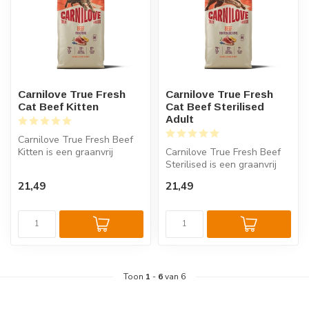
Carnilove True Fresh
Carnilove True Fresh
Cat Beef Kitten
Cat Beef Sterilised
Adult
Carnilove True Fresh Beef
Kitten is een graanvrij
Carnilove True Fresh Beef
kittenvoer met 70% vers
Sterilised is een graanvrij
rundvl...
kattenvoer met 70% vers
21,49
21,49
ru...
Toon
1
-
6
van 6