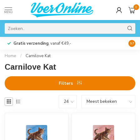
0
MENU
Gratis verzending
, vanaf €49,-
Perso
9.7
Home
/
Carnilove Kat
Carnilove Kat
Filters