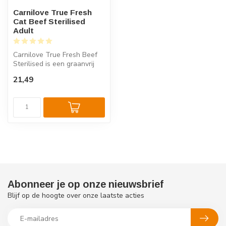
Carnilove True Fresh
Cat Beef Sterilised
Adult
Carnilove True Fresh Beef
Sterilised is een graanvrij
kattenvoer met 70% vers
21,49
ru...
Abonneer je op onze nieuwsbrief
Blijf op de hoogte over onze laatste acties