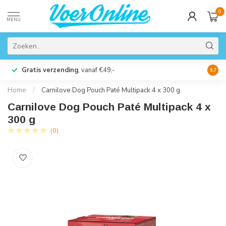
0
MENU
Gratis verzending
, vanaf €49,-
Perso
9.7
Home
/
Carnilove Dog Pouch Paté Multipack 4 x 300 g
Carnilove Dog Pouch Paté Multipack 4 x
300 g
(0)