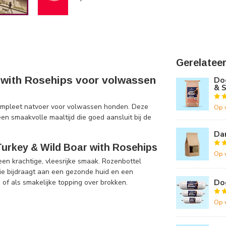
Gerelatee
 with Rosehips voor volwassen
Do
& S
compleet natvoer voor volwassen honden. Deze
Op 
en smaakvolle maaltijd die goed aansluit bij de
Dar
urkey & Wild Boar with Rosehips
Op 
een krachtige, vleesrijke smaak. Rozenbottel
olie bijdraagt aan een gezonde huid en een
Do
 of als smakelijke topping over brokken.
Op 