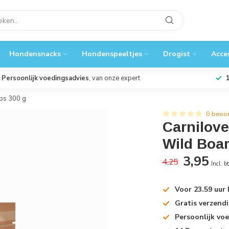
Hondensnacks
Hondenspeeltjes
Drogist
Acce
Persoonlijk voedingsadvies
, van onze expert
ps 300 g
0 beoo
Carnilov
Wild Boar
3,95
4,25
Incl. b
Voor 23.59 uur
Gratis verzend
Persoonlijk vo