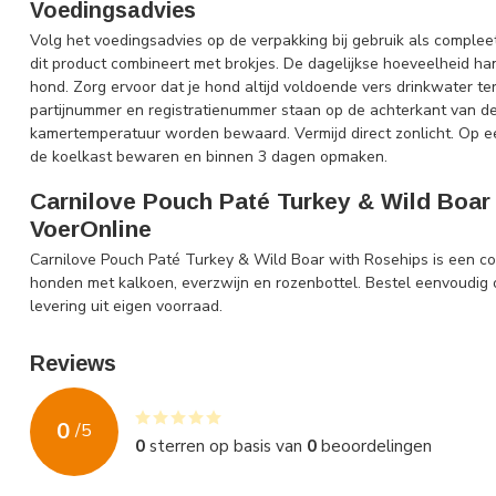
Voedingsadvies
Volg het voedingsadvies op de verpakking bij gebruik als compleet
dit product combineert met brokjes. De dagelijkse hoeveelheid hangt
hond. Zorg ervoor dat je hond altijd voldoende vers drinkwater ter
partijnummer en registratienummer staan op de achterkant van d
kamertemperatuur worden bewaard. Vermijd direct zonlicht. Op e
de koelkast bewaren en binnen 3 dagen opmaken.
Carnilove Pouch Paté Turkey & Wild Boar 
VoerOnline
Carnilove Pouch Paté Turkey & Wild Boar with Rosehips is een c
honden met kalkoen, everzwijn en rozenbottel. Bestel eenvoudig o
levering uit eigen voorraad.
Reviews
0
/
5
0
sterren op basis van
0
beoordelingen