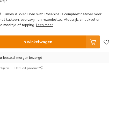
ktijd
é Turkey & Wild Boar with Rosehips is compleet natvoer voor
t kalkoen, everzwijn en rozenbottel. Vleesrijk, smaakvol en
e maaltijd of topping.
Lees meer
.
In winkelwagen
ur besteld, morgen bezorgd
lijken
Deel dit product