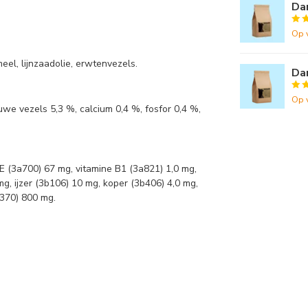
Da
Op 
el, lijnzaadolie, erwtenvezels.
Dar
Op 
uwe vezels 5,3 %, calcium 0,4 %, fosfor 0,4 %,
 E (3a700) 67 mg, vitamine B1 (3a821) 1,0 mg,
g, ijzer (3b106) 10 mg, koper (3b406) 4,0 mg,
a370) 800 mg.