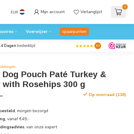
0
Mijn account
Verlanglijst
EUR
ssoires
Voerwijzer
spaarpunten
14 Dagen
bedenktijd
9.7
rdelingen
e Dog Pouch Paté Turkey &
 with Rosehips 300 g
Op voorraad (118)
tw
 besteld
, morgen bezorgd
ing
, vanaf €49,-
edingsadvies
, van onze expert