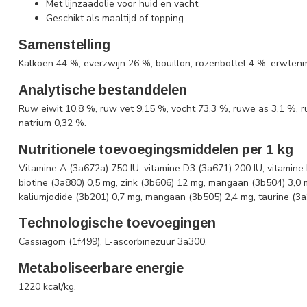
Met lijnzaadolie voor huid en vacht
Geschikt als maaltijd of topping
Samenstelling
Kalkoen 44 %, everzwijn 26 %, bouillon, rozenbottel 4 %, erwtenme
Analytische bestanddelen
Ruw eiwit 10,8 %, ruw vet 9,15 %, vocht 73,3 %, ruwe as 3,1 %, r
natrium 0,32 %.
Nutritionele toevoegingsmiddelen per 1 kg
Vitamine A (3a672a) 750 IU, vitamine D3 (3a671) 200 IU, vitamine
biotine (3a880) 0,5 mg, zink (3b606) 12 mg, mangaan (3b504) 3,0 m
kaliumjodide (3b201) 0,7 mg, mangaan (3b505) 2,4 mg, taurine (3
Technologische toevoegingen
Cassiagom (1f499), L-ascorbinezuur 3a300.
Metaboliseerbare energie
1220 kcal/kg.