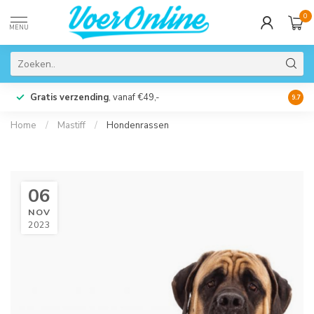
0
MENU
Gratis verzending
, vanaf €49,-
Perso
9.7
Home
/
Mastiff
/
Hondenrassen
06
NOV
2023