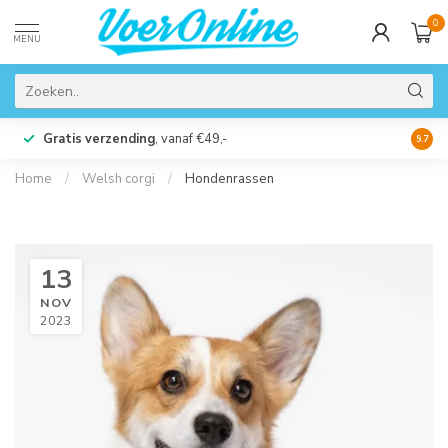
0
MENU
Gratis verzending
, vanaf €49,-
Perso
9.7
Home
/
Welsh corgi
/
Hondenrassen
13
NOV
2023