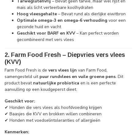
Tarweglutenvrij
– Bevat geen tarwe, maar wel rijst en
mais als licht verteerbare koolhydraten
Hoog vleesgehalte
– Bevat rund als dierlijke eiwitbron
Optimale omega-3 en omega-6 verhouding
voor een
gezonde huid en vacht
Geschikt voor BARF en KVV
– Kan perfect worden
gecombineerd met vers vlees
2. Farm Food Fresh – Diepvries vers vlees
(KVV)
Farm Food Fresh is de
vers vlees lijn
van Farm Food,
samengesteld uit
puur rundvlees en vuile groene pens
. Dit
product bevat
natuurlijke probiotica
en is een perfecte
aanvulling op een koudgeperst dieet.
Geschikt voor:
✔ Honden die vers vlees als hoofdvoeding krijgen
✔ Baasjes die KVV en brokken willen combineren
✔ Honden met voedselintoleranties of allergieën
Kenmerken: