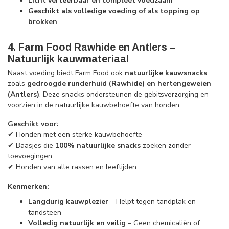
Licht verteerbaar en compleet voedzaam
Geschikt als volledige voeding of als topping op
brokken
4. Farm Food Rawhide en Antlers –
Natuurlijk kauwmateriaal
Naast voeding biedt Farm Food ook
natuurlijke kauwsnacks
,
zoals
gedroogde runderhuid (Rawhide) en hertengeweien
(Antlers)
. Deze snacks ondersteunen de gebitsverzorging en
voorzien in de natuurlijke kauwbehoefte van honden.
Geschikt voor:
✔ Honden met een sterke kauwbehoefte
✔ Baasjes die
100% natuurlijke snacks
zoeken zonder
toevoegingen
✔ Honden van alle rassen en leeftijden
Kenmerken:
Langdurig kauwplezier
– Helpt tegen tandplak en
tandsteen
Volledig natuurlijk en veilig
– Geen chemicaliën of