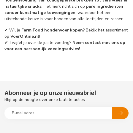
hondenvoeding
, van
koudgeperste brokken tot vers vlees en
natuurlijke snacks
. Het merk richt zich op
pure ingrediënten
zonder kunstmatige toevoegingen
, waardoor het een
uitstekende keuze is voor honden van alle leeftijden en rassen.
✔ Wil je
Farm Food hondenvoer kopen
? Bekijk het assortiment
op
VoerOnline.nl
!
✔ Twijfel je over de juiste voeding?
Neem contact met ons op
voor een persoonlijk voedingsadvies!
Abonneer je op onze nieuwsbrief
Blijf op de hoogte over onze laatste acties