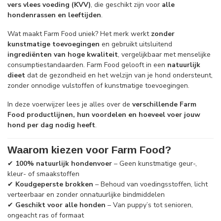
vers vlees voeding (KVV)
, die geschikt zijn voor
alle
hondenrassen en leeftijden
.
Wat maakt Farm Food uniek? Het merk werkt
zonder
kunstmatige toevoegingen
en gebruikt uitsluitend
ingrediënten van hoge kwaliteit
, vergelijkbaar met menselijke
consumptiestandaarden. Farm Food gelooft in een
natuurlijk
dieet
dat de gezondheid en het welzijn van je hond ondersteunt,
zonder onnodige vulstoffen of kunstmatige toevoegingen.
In deze voerwijzer lees je alles over de
verschillende Farm
Food productlijnen, hun voordelen en hoeveel voer jouw
hond per dag nodig heeft
.
Waarom kiezen voor Farm Food?
✔
100% natuurlijk hondenvoer
– Geen kunstmatige geur-,
kleur- of smaakstoffen
✔
Koudgeperste brokken
– Behoud van voedingsstoffen, licht
verteerbaar en zonder onnatuurlijke bindmiddelen
✔
Geschikt voor alle honden
– Van puppy’s tot senioren,
ongeacht ras of formaat