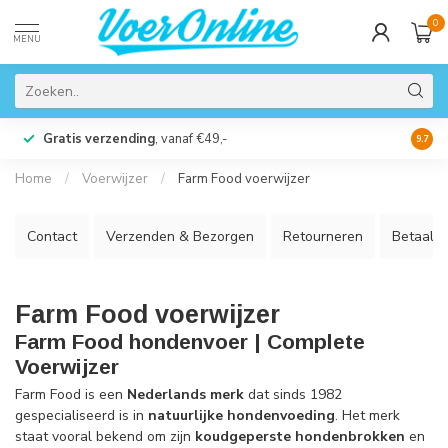
0
MENU
Gratis verzending
, vanaf €49,-
Perso
9.7
Home
/
Voerwijzer
/
Farm Food voerwijzer
Contact
Verzenden & Bezorgen
Retourneren
Betaalm
Farm Food voerwijzer
Farm Food hondenvoer | Complete
Voerwijzer
Farm Food is een
Nederlands merk
dat sinds 1982
gespecialiseerd is in
natuurlijke hondenvoeding
. Het merk
staat vooral bekend om zijn
koudgeperste hondenbrokken
en