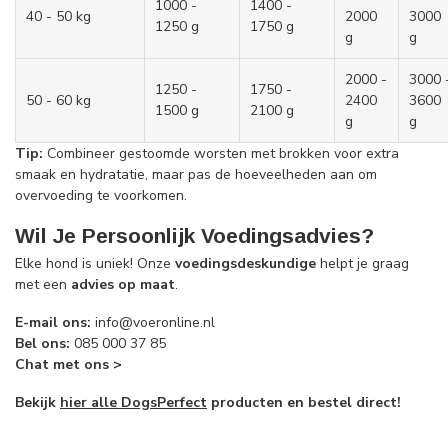
1000 -
1400 -
40 - 50 kg
2000
3000
1250 g
1750 g
g
g
2000 -
3000 
1250 -
1750 -
50 - 60 kg
2400
3600
1500 g
2100 g
g
g
Tip:
Combineer gestoomde worsten met brokken voor extra
smaak en hydratatie, maar pas de hoeveelheden aan om
overvoeding te voorkomen.
Wil Je Persoonlijk Voedingsadvies?
Elke hond is uniek! Onze
voedingsdeskundige
helpt je graag
met een
advies op maat
.
E-mail ons:
info@voeronline.nl
Bel ons:
085 000 37 85
Chat met ons >
Bekijk
hier alle DogsPerfect
producten en bestel direct!