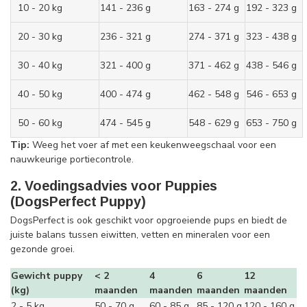
10 - 20 kg
141 - 236 g
163 - 274 g
192 - 323 g
20 - 30 kg
236 - 321 g
274 - 371 g
323 - 438 g
30 - 40 kg
321 - 400 g
371 - 462 g
438 - 546 g
40 - 50 kg
400 - 474 g
462 - 548 g
546 - 653 g
50 - 60 kg
474 - 545 g
548 - 629 g
653 - 750 g
Tip:
Weeg het voer af met een keukenweegschaal voor een
nauwkeurige portiecontrole.
2. Voedingsadvies voor Puppies
(DogsPerfect Puppy)
DogsPerfect is ook geschikt voor opgroeiende pups en biedt de
juiste balans tussen eiwitten, vetten en mineralen voor een
gezonde groei.
Gewicht puppy
< 2
4
6
12
(kg)
maanden
maanden
maanden
maanden
2 - 5 kg
50 - 70 g
60 - 85 g
85 - 120 g
120 - 160 g