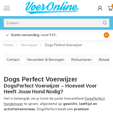
MENU
Gratis verzending
, vanaf €49,-
Perso
9.7
Home
/
Voerwijzer
/
Dogs Perfect Voerwijzer
Contact
Verzenden & Bezorgen
Retourneren
Betaalm
Dogs Perfect Voerwijzer
DogsPerfect Voerwijzer – Hoeveel Voer
Heeft Jouw Hond Nodig?
Het is belangrijk om je hond de juiste hoeveelheid
DogsPerfect
hondenvoer
te geven, afgestemd op
gewicht, leeftijd en
activiteitenniveau
. DogsPerfect biedt een
premium