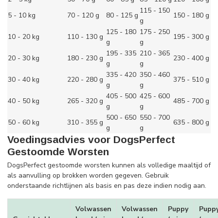
115 - 150
5 - 10 kg
70 - 120 g
80 - 125 g
150 - 180 g
g
125 - 180
175 - 250
10 - 20 kg
110 - 130 g
195 - 300 g
g
g
195 - 335
210 - 365
20 - 30 kg
180 - 230 g
230 - 400 g
g
g
335 - 420
350 - 460
30 - 40 kg
220 - 280 g
375 - 510 g
g
g
405 - 500
425 - 600
40 - 50 kg
265 - 320 g
485 - 700 g
g
g
500 - 650
550 - 700
50 - 60 kg
310 - 355 g
635 - 800 g
g
g
Voedingsadvies voor DogsPerfect
Gestoomde Worsten
DogsPerfect gestoomde worsten kunnen als volledige maaltijd of
als aanvulling op brokken worden gegeven. Gebruik
onderstaande richtlijnen als basis en pas deze indien nodig aan.
Volwassen
Volwassen
Puppy
Pupp