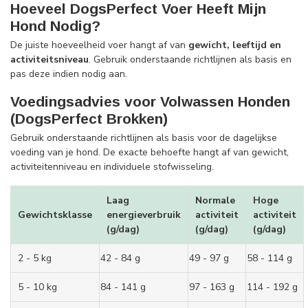
Hoeveel DogsPerfect Voer Heeft Mijn
Hond Nodig?
De juiste hoeveelheid voer hangt af van
gewicht, leeftijd en
activiteitsniveau
. Gebruik onderstaande richtlijnen als basis en
pas deze indien nodig aan.
Voedingsadvies voor Volwassen Honden
(DogsPerfect Brokken)
Gebruik onderstaande richtlijnen als basis voor de dagelijkse
voeding van je hond. De exacte behoefte hangt af van gewicht,
activiteitenniveau en individuele stofwisseling.
Laag
Normale
Hoge
Gewichtsklasse
energieverbruik
activiteit
activiteit
(g/dag)
(g/dag)
(g/dag)
2 - 5 kg
42 - 84 g
49 - 97 g
58 - 114 g
5 - 10 kg
84 - 141 g
97 - 163 g
114 - 192 g