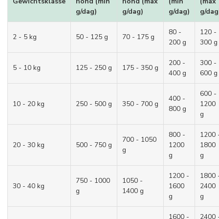
Gewichtsklasse
hond (min
hond (max
(min
(max
g/dag)
g/dag)
g/dag)
g/dag
80 -
120 -
2 - 5 kg
50 - 125 g
70 - 175 g
200 g
300 g
200 -
300 -
5 - 10 kg
125 - 250 g
175 - 350 g
400 g
600 g
600 -
400 -
10 - 20 kg
250 - 500 g
350 - 700 g
1200
800 g
g
800 -
1200 
700 - 1050
20 - 30 kg
500 - 750 g
1200
1800
g
g
g
1200 -
1800 
750 - 1000
1050 -
30 - 40 kg
1600
2400
g
1400 g
g
g
1600 -
2400 