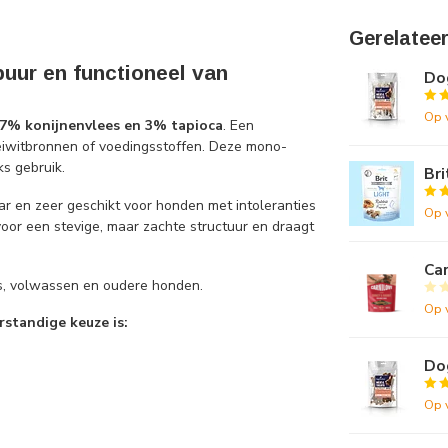
Gerelatee
puur en functioneel van
Do
Op 
7% konijnenvlees en 3% tapioca
. Een
 eiwitbronnen of voedingsstoffen. Deze mono-
ks gebruik.
Bri
aar en zeer geschikt voor honden met intoleranties
Op 
voor een stevige, maar zachte structuur en draagt
Car
ps, volwassen en oudere honden.
Op 
standige keuze is:
Dog
Op 