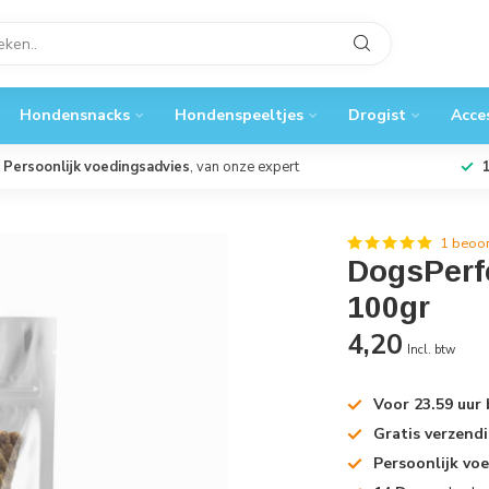
Hondensnacks
Hondenspeeltjes
Drogist
Acce
Persoonlijk voedingsadvies
, van onze expert
1 beoor
DogsPerfe
100gr
4,20
Incl. btw
Voor 23.59 uur
Gratis verzend
Persoonlijk vo