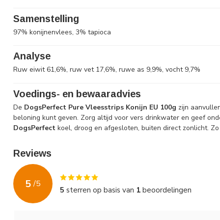
Samenstelling
97% konijnenvlees, 3% tapioca
Analyse
Ruw eiwit 61,6%, ruw vet 17,6%, ruwe as 9,9%, vocht 9,7%
Voedings- en bewaaradvies
De
DogsPerfect Pure Vleesstrips Konijn EU 100g
zijn aanvullen
beloning kunt geven. Zorg altijd voor vers drinkwater en geef on
DogsPerfect
koel, droog en afgesloten, buiten direct zonlicht. Zo 
Reviews
5
/
5
5
sterren op basis van
1
beoordelingen