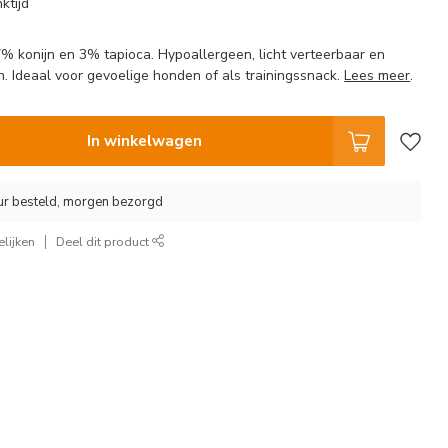
ktijd
7% konijn en 3% tapioca. Hypoallergeen, licht verteerbaar en
. Ideaal voor gevoelige honden of als trainingssnack.
Lees meer
.
In winkelwagen
ur besteld, morgen bezorgd
lijken
Deel dit product