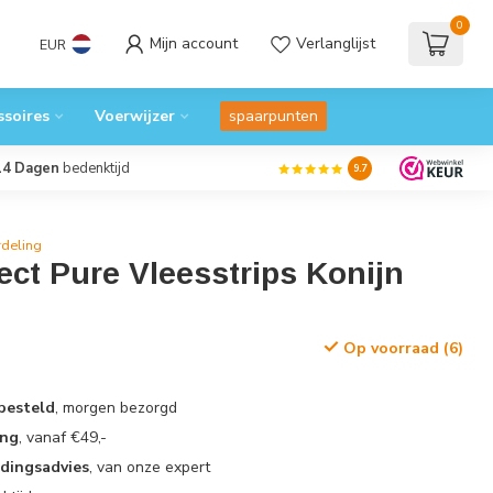
0
Mijn account
Verlanglijst
EUR
ssoires
Voerwijzer
spaarpunten
14 Dagen
bedenktijd
9.7
deling
ct Pure Vleesstrips Konijn
Op voorraad (6)
 besteld
, morgen bezorgd
ing
, vanaf €49,-
edingsadvies
, van onze expert