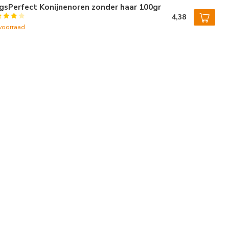
gsPerfect Konijnenoren zonder haar 100gr
4,38
voorraad