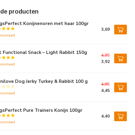
rde producten
gsPerfect Konijnenoren met haar 100gr
3,69
voorraad
t Functional Snack – Light Rabbit 150g
4,35
3,92
voorraad
nilove Dog Jerky Turkey & Rabbit 100 g
4,95
4,45
voorraad
sPerfect Pure Trainers Konijn 100gr
4,40
voorraad