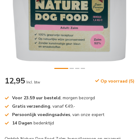
12,95
Op voorraad (5)
Incl. btw
Voor 23.59 uur besteld
, morgen bezorgd
Gratis verzending
, vanaf €49,-
Persoonlijk voedingsadvies
, van onze expert
14 Dagen
bedenktijd
Ontdek Nature Dog Food Zalm: hypoallergeen en graanvrij