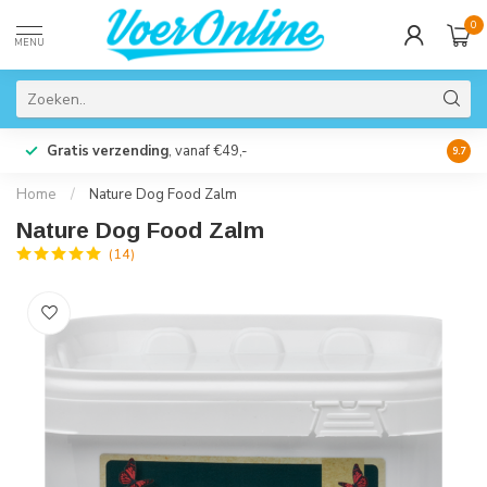
0
MENU
Gratis verzending
, vanaf €49,-
Perso
9.7
Home
/
Nature Dog Food Zalm
Nature Dog Food Zalm
(14)