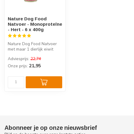
Nature Dog Food
Natvoer - Monoproteïne
- Hert - 6 x 400g
Nature Dog Food Natvoer
met maar 1 dierlijk eiwit
(Hert). Daarnaast is het
Adviesprijs:
22,74
Verri...
21,95
Onze prijs:
Abonneer je op onze nieuwsbrief