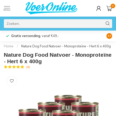
0
MENU
Gratis verzending
, vanaf €49,-
Perso
9.7
Home
/
Nature Dog Food Natvoer - Monoproteïne - Hert 6 x 400g
Nature Dog Food Natvoer - Monoproteïne
- Hert 6 x 400g
(4)