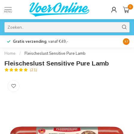
0
MENU
Gratis verzending
, vanaf €49,-
Perso
9.7
Home
/
Fleischeslust Sensitive Pure Lamb
Fleischeslust Sensitive Pure Lamb
(21)