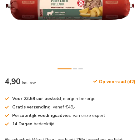
4,90
Op voorraad (42)
Incl. btw
Voor 23.59 uur besteld
, morgen bezorgd
Gratis verzending
, vanaf €49,-
Persoonlijk voedingsadvies
, van onze expert
14 Dagen
bedenktijd
Fleischeslust Worst Puur Lam biedt 75% lamsvlees en licht