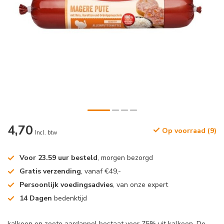
4,70
Op voorraad (9)
Incl. btw
Voor 23.59 uur besteld
, morgen bezorgd
Gratis verzending
, vanaf €49,-
Persoonlijk voedingsadvies
, van onze expert
14 Dagen
bedenktijd
kalkoen en zoete aardappel bestaat voor 75% uit kalkoen. De