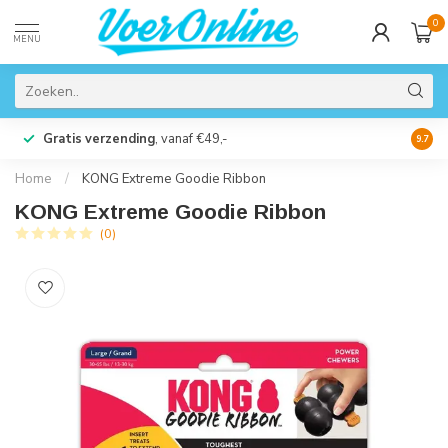
0
MENU
Gratis verzending
, vanaf €49,-
Perso
9.7
Home
/
KONG Extreme Goodie Ribbon
KONG Extreme Goodie Ribbon
(0)