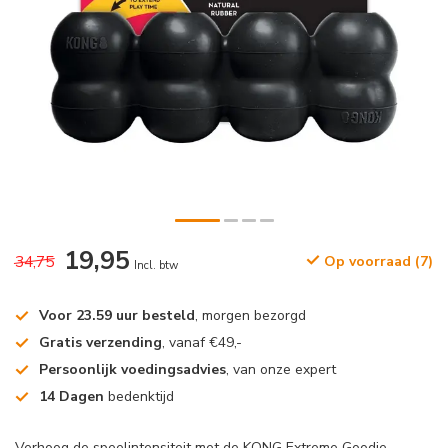
19,95
34,75
Op voorraad (7)
Incl. btw
Voor 23.59 uur besteld
, morgen bezorgd
Gratis verzending
, vanaf €49,-
Persoonlijk voedingsadvies
, van onze expert
14 Dagen
bedenktijd
Verhoog de speelintensiteit met de KONG Extreme Goodie