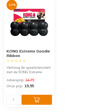
-43%
KONG Extreme Goodie
Ribbon
Verhoog de speelintensiteit
met de KONG Extreme
Goodie Ribbon, ideaal voor
Adviesprijs:
34,75
het v...
19,95
Onze prijs: