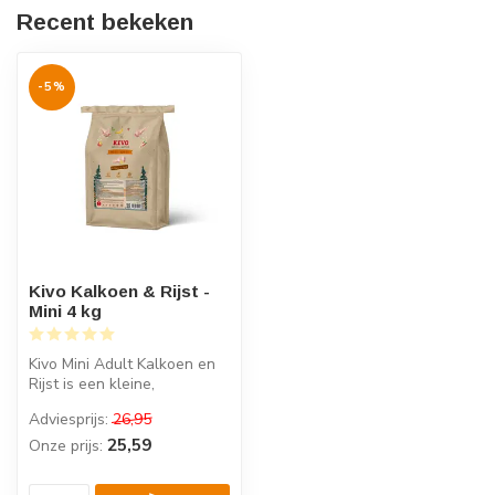
Recent bekeken
-5%
Kivo Kalkoen & Rijst -
Mini 4 kg
Kivo Mini Adult Kalkoen en
Rijst is een kleine,
glutenvrije brok die speciaal
Adviesprijs:
26,95
is...
25,59
Onze prijs: