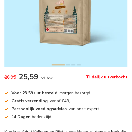
25,59
26,95
Tijdelijk uitverkocht
Incl. btw
Voor 23.59 uur besteld
, morgen bezorgd
Gratis verzending
, vanaf €49,-
Persoonlijk voedingsadvies
, van onze expert
14 Dagen
bedenktijd
Kivo Mini Adult Kalkoen en Rijst is een kleine, glutenvrije brok die