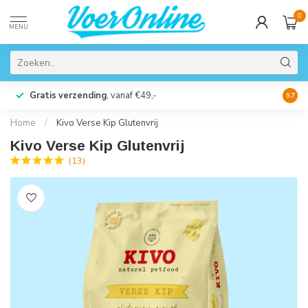
0
MENU
Gratis verzending
, vanaf €49,-
Perso
9.7
Home
/
Kivo Verse Kip Glutenvrij
Kivo Verse Kip Glutenvrij
(13)