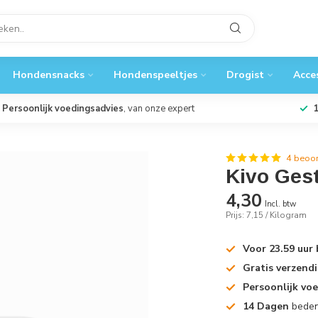
Hondensnacks
Hondenspeeltjes
Drogist
Acce
Persoonlijk voedingsadvies
, van onze expert
4 beoo
Kivo Ges
4,30
Incl. btw
Prijs: 7,15 / Kilogram
Voor 23.59 uur
Gratis verzend
Persoonlijk vo
14 Dagen
beden