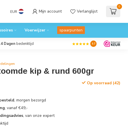
0
Mijn account
Verlanglijst
EUR
ssoires
Voerwijzer
spaarpunten
14 Dagen
bedenktijd
9.7
rdelingen
toomde kip & rund 600gr
Op voorraad (42)
 besteld
, morgen bezorgd
ing
, vanaf €49,-
edingsadvies
, van onze expert
ktijd