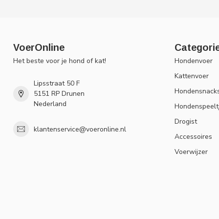
VoerOnline
Categori
Het beste voor je hond of kat!
Hondenvoer
Kattenvoer
Lipsstraat 50 F
Hondensnack
5151 RP Drunen
Nederland
Hondenspeelt
Drogist
klantenservice@voeronline.nl
Accessoires
Voerwijzer