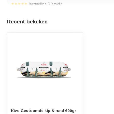
Jacqueline Diesveld
Geplaatst op 8 Maart 2023 at 11:27
Onze franse bullen vinden het heerlijk
Recent bekeken
Kivo Gestoomde kip & rund 600gr