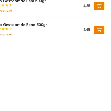
vo Gestoomde Lam 600gr
4,85
voorraad
vo Gestoomde Eend 600gr
4,65
voorraad