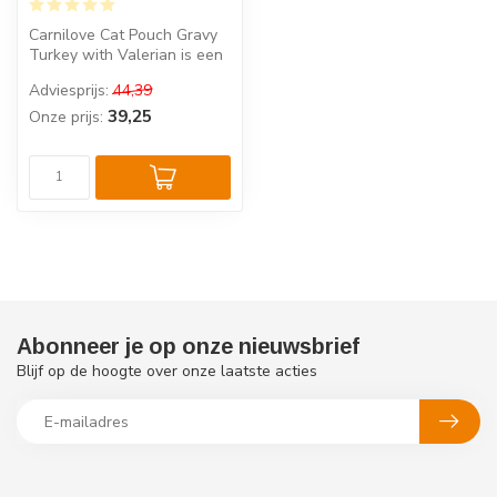
Carnilove Cat Pouch Gravy
Turkey with Valerian is een
compleet natvoer voor
Adviesprijs:
44,39
volw...
39,25
Onze prijs:
Abonneer je op onze nieuwsbrief
Blijf op de hoogte over onze laatste acties