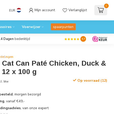
0
Mijn account
Verlanglijst
EUR
ssoires
Voerwijzer
spaarpunten
14 Dagen
bedenktijd
9.7
rdelingen
 Cat Can Paté Chicken, Duck &
12 x 100 g
Op voorraad (12)
cl. btw
 besteld
, morgen bezorgd
ing
, vanaf €49,-
edingsadvies
, van onze expert