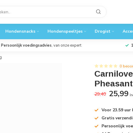
Hondensnacks
Hondenspeeltjes
Drogist
Acce
Persoonlijk voedingsadvies
, van onze expert
g
0 beoo
Carnilove
Pheasant 
25,99
29,40
In
Voor 23.59 uur
Gratis verzend
Persoonlijk vo