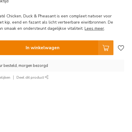
ktijd
até Chicken, Duck & Pheasant is een compleet natvoer voor
t kip, eend en fazant als licht verteerbare eiwitbronnen. De
aan smaak en ondersteunt dagelijkse vitaliteit.
Lees meer
.
In winkelwagen
ur besteld, morgen bezorgd
lijken
Deel dit product