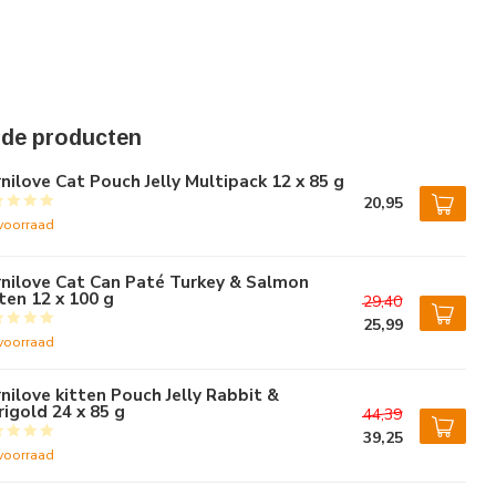
rde producten
nilove Cat Pouch Jelly Multipack 12 x 85 g
20,95
voorraad
nilove Cat Can Paté Turkey & Salmon
ten 12 x 100 g
29,40
25,99
voorraad
nilove kitten Pouch Jelly Rabbit &
igold 24 x 85 g
44,39
39,25
voorraad