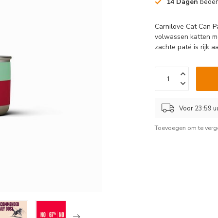
14 Dagen
beden
Carnilove Cat Can P
volwassen katten me
zachte paté is rijk 
Voor 23:59 u
Toevoegen om te verge