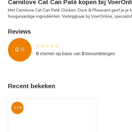
Carnilove Cat Can Paté kopen bij VoerOnl
Met Carnilove Cat Can Paté Chicken, Duck & Pheasant geef je je 
hoogwaardige ingrediënten. Verkrijgbaar bij VoerOnline, specialis
Reviews
0
/
5
0
sterren op basis van
0
beoordelingen
Recent bekeken
-12%