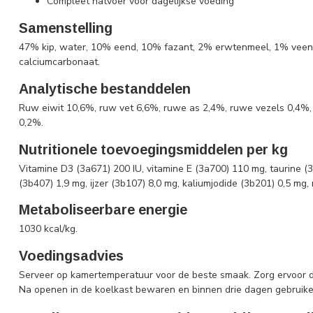
Compleet natvoer voor dagelijkse voeding
Samenstelling
47% kip, water, 10% eend, 10% fazant, 2% erwtenmeel, 1% veenb
calciumcarbonaat.
Analytische bestanddelen
Ruw eiwit 10,6%, ruw vet 6,6%, ruwe as 2,4%, ruwe vezels 0,4%, 
0,2%.
Nutritionele toevoegingsmiddelen per kg
Vitamine D3 (3a671) 200 IU, vitamine E (3a700) 110 mg, taurine (
(3b407) 1,9 mg, ijzer (3b107) 8,0 mg, kaliumjodide (3b201) 0,5 mg
Metaboliseerbare energie
1030 kcal/kg.
Voedingsadvies
Serveer op kamertemperatuur voor de beste smaak. Zorg ervoor dat
Na openen in de koelkast bewaren en binnen drie dagen gebruike