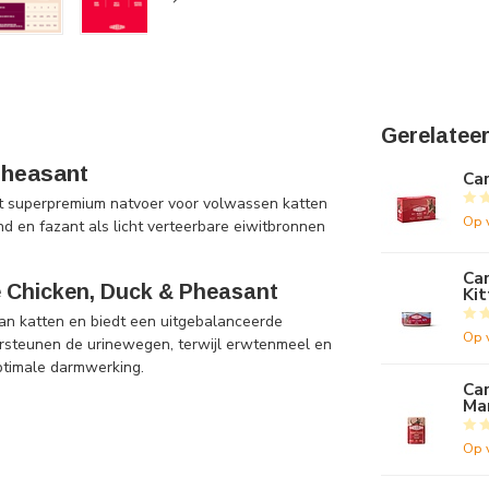
Gerelatee
Pheasant
Car
et superpremium natvoer voor volwassen katten
Op 
nd en fazant als licht verteerbare eiwitbronnen
Car
 Chicken, Duck & Pheasant
Kit
van katten en biedt een uitgebalanceerde
Op 
rsteunen de urinewegen, terwijl erwtenmeel en
optimale darmwerking.
Car
Mar
Op 