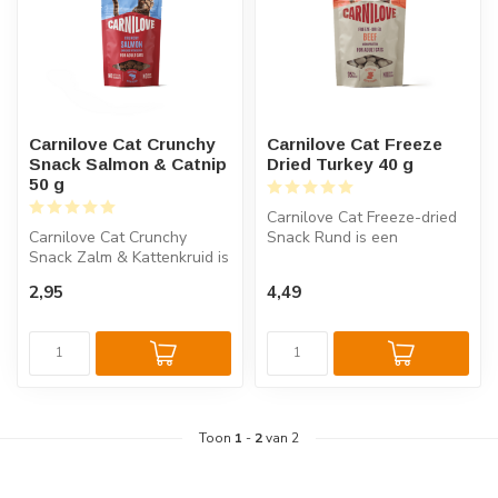
Carnilove Cat Crunchy
Carnilove Cat Freeze
Snack Salmon & Catnip
Dried Turkey 40 g
50 g
Carnilove Cat Freeze-dried
Carnilove Cat Crunchy
Snack Rund is een
Snack Zalm & Kattenkruid is
gevriesdroogde kattensnack
een knapperige kattensnack
met 95% ...
2,95
4,49
met...
Toon
1
-
2
van 2